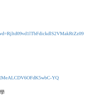
?pwd=Rjltd09vd1lTbFdickdlS2VMakRtZz09
CVERMeALCDV6OFdK5wbC-YQ
學