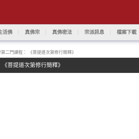
生活佛
真佛宗
真佛密法
宗派訊息
檔案下載
學第二門課程： 《菩提道次第修行簡釋》
 《菩提道次第修行簡釋》