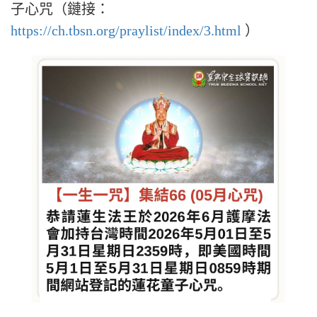
子心咒（鏈接：
https://ch.tbsn.org/praylist/index/3.html
）