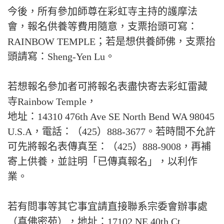
今後，所有參加師尊在彩虹寺主持的護摩法
會，報名供養等費用隨意，支票抬頭可寫：
RAINBOW TEMPLE；若是想供養師佛，支票抬
頭請寫：Sheng-Yen Lu。
若想報名參加者可將報名表盡快寄去彩虹雷藏
寺Rainbow Temple，
地址：14310 476th Ave SE North Bend WA 98045
U.S.A，電話：（425）888-3677。若時間不允許
可先將報名表傳真至：（425）888-9008，再補
寄上供養，並註明「已傳真報名」，以利作
業。
若有問事等其它事宜請直接聯系宗委會辦事處
（真佛密苑），地址：17102 NE 40th Ct.