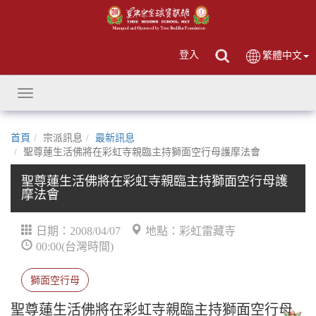
登入
繁體中文
Toggle
navigation
首頁
宗派訊息
最新訊息
聖尊蓮生活佛將在彩虹寺親臨主持獅面空行母護摩法會
聖尊蓮生活佛將在彩虹寺親臨主持獅面空行母護
摩法會
日期：2008/04/07
地點：彩虹雷藏寺
00:00(台灣時間)
獅面空行母
聖尊蓮生活佛將在彩虹寺親臨主持獅面空行母