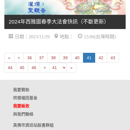
2024年西雅圖春季大法會快訊（不斷更新）
日期：2023/11/29
地點：
15:00(台灣時間)
First
Next
«
<
36
37
38
39
40
41
42
43
Previous
Last
44
45
46
>
»
我要贊助
供僧福田基金
我要皈依
與我們聯絡
真佛宗資訊站臉書群組