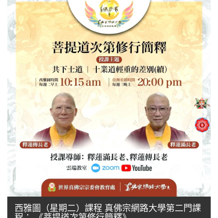
西雅圖（星期二）課程 真佛宗網路大學第二門課
程： 《菩提道次第修行簡釋》