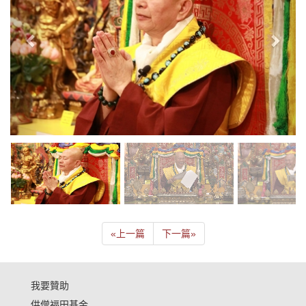
«
上一篇
下一篇
»
我要贊助
供僧福田基金