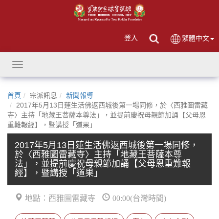
登入
繁體中文
Toggle
navigation
首頁
宗派訊息
新聞報導
2017年5月13日蓮生活佛返西城後第一場同修，於〈西雅圖雷藏
寺〉主持「地藏王菩薩本尊法」，並提前慶祝母親節加誦【父母恩
重難報經】，暨講授「道果」
2017年5月13日蓮生活佛返西城後第一場同修，
於〈西雅圖雷藏寺〉主持「地藏王菩薩本尊
法」，並提前慶祝母親節加誦【父母恩重難報
經】，暨講授「道果」
地點：西雅圖雷藏寺
00:00(台灣時間)