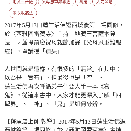
地藏王菩薩
父母恩重難報經
寫鬼
大力金剛
米衣收煞法
2017年5月13日蓮生活佛返西城後第一場同修，
於〈西雅圖雷藏寺〉主持「地藏王菩薩本尊
法」，並提前慶祝母親節加誦【父母恩重難報
經】，暨講授「道果」
人世間就是這樣，有很多的「無常」在其中；
以為是「實有」，但最後也是「空」。
蓮生活佛再次呼籲弟子們要人手一本《寫
鬼》，從這本書中，大家才能更深入了解「四
聖界」、「神」、「鬼」是如何分辨。
【釋蓮店上師 報導】2017年5月13日蓮生活佛返
西城後第一場同修，於〈西雅圖雷藏寺〉主持