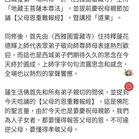
「地藏王菩薩本尊法」，並提前慶祝母親節加
誦【父母恩重難報經】，暨講授「道果」。
同修後，首先由〈西雅圖雷藏寺〉住持釋蓮花
德輝上師代表眾弟子敬向師尊師母表達熱烈歡
迎，而這也是西城弟子們期待久久的思念在今
天終於圓成。上師字字句句流露思念和感念，
全場也以熱烈的掌聲響應。
蓮生活佛首先和所有弟子親切的問侯，並提到
今天唸誦的【父母的恩重難報經】，這是佛陀
的聖言量，由於今天也是要慶祝母親節，我們
為人子女者，都要懂得報答父母的恩，不可違
逆父母，要懂得孝敬父母。