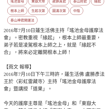
瑤池金母
東嶽大帝
赦罪真君
泰山府君
緣起
根本上師
生起次第
圓滿次第
中陰
泰山神君開運法
2016年7月10日蓮生活佛主持「瑤池金母護摩法
會」。密教重視「緣起」，根本上師最重要，
弟子若是凌駕根本上師之上，就是「緣起不
合」，將來必定離開根本上師！
【雨文 報導】
2016年7月10日下午三時許，蓮生活佛 盧勝彥法
王於〈彩虹雷藏寺〉主持「瑤池金母護摩法
會」暨講授「道果」。
今天的護摩主尊是「瑤池金母」和「東嶽大