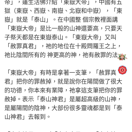
帝」，蓮生活佛介紹「東嶽大帝」，中國有五
獄（東嶽、西嶽、南嶽、北嶽和中嶽），「東
嶽」就是「泰山」。在中國整 個宗教裡面講
「東嶽大帝」是比一般的山神還要高，只要天
子祭天都是在東嶽泰山。「東嶽大帝」又叫
「赦罪真君」，祂的地位在十殿閰羅王之上，
祂比陰間所有的 神更高的神，祂有赦罪的法。
「東嶽大帝」有時是拿著一支筆，「赦罪真
君」把你的罪赦掉，就是說你在陽間做了很大
的功德，你本來有業障，祂拿這支筆把你的罪
赦掉。表示「泰山神君」是屬超高級的山神，
是屬陽間的陰神，大部份很多靈魂都是到「泰
山神君」去報到。