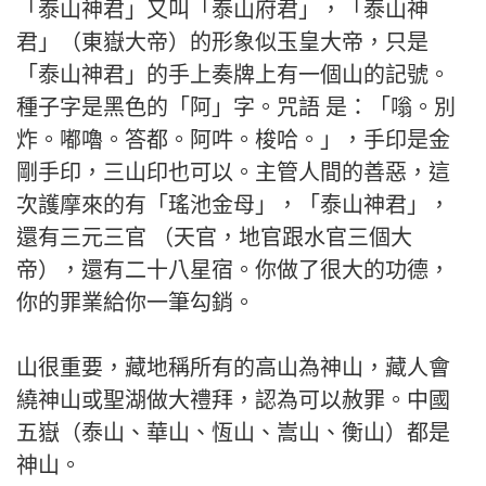
「泰山神君」又叫「泰山府君」，「泰山神
君」（東嶽大帝）的形象似玉皇大帝，只是
「泰山神君」的手上奏牌上有一個山的記號。
種子字是黑色的「阿」字。咒語 是：「嗡。別
炸。嘟嚕。答都。阿吽。梭哈。」，手印是金
剛手印，三山印也可以。主管人間的善惡，這
次護摩來的有「瑤池金母」，「泰山神君」，
還有三元三官 （天官，地官跟水官三個大
帝），還有二十八星宿。你做了很大的功德，
你的罪業給你一筆勾銷。
山很重要，藏地稱所有的高山為神山，藏人會
繞神山或聖湖做大禮拜，認為可以赦罪。中國
五嶽（泰山、華山、恆山、嵩山、衡山）都是
神山。