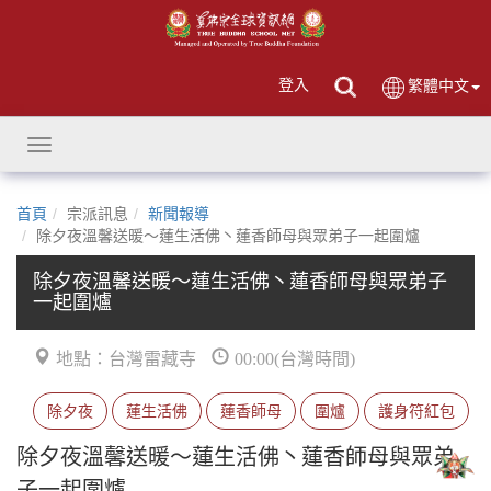
登入
繁體中文
Toggle
navigation
首頁
宗派訊息
新聞報導
除夕夜溫馨送暖～蓮生活佛丶蓮香師母與眾弟子一起圍爐
除夕夜溫馨送暖～蓮生活佛丶蓮香師母與眾弟子
一起圍爐
地點：台灣雷藏寺
00:00(台灣時間)
除夕夜
蓮生活佛
蓮香師母
圍爐
護身符紅包
除夕夜溫馨送暖～蓮生活佛丶蓮香師母與眾弟
子一起圍爐