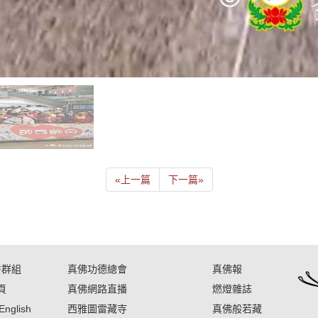
«
上一篇
下一篇
»
書群組
真佛功德總會
真佛報
頁
真佛網路直播
燃燈雜誌
English
西雅圖雷藏寺
真佛般若藏
Indonesia
彩虹雷藏寺
盧勝彥佈施基金會
台灣雷藏寺