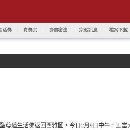
生活佛
真佛宗
真佛密法
宗派訊息
檔案下載
師聖尊蓮生活佛返回西雅圖，今日2月9日中午，正