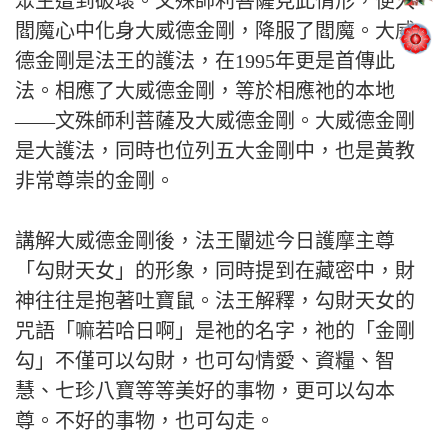
眾生遭到破壞。文殊師利菩薩見此情形，便入
閻魔心中化身大威德金剛，降服了閻魔。大威
德金剛是法王的護法，在1995年更是首傳此
法。相應了大威德金剛，等於相應祂的本地
——文殊師利菩薩及大威德金剛。大威德金剛
是大護法，同時也位列五大金剛中，也是黃教
非常尊崇的金剛。
講解大威德金剛後，法王闡述今日護摩主尊
「勾財天女」的形象，同時提到在藏密中，財
神往往是抱著吐寶鼠。法王解釋，勾財天女的
咒語「嘛若哈日啊」是祂的名字，祂的「金剛
勾」不僅可以勾財，也可勾情愛、資糧、智
慧、七珍八寶等等美好的事物，更可以勾本
尊。不好的事物，也可勾走。