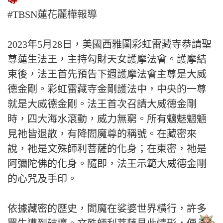
#TBSN蓮花麗樺報導
2023年5月28日，美國西雅圖彩虹雷藏寺恭請聖
尊蓮生法王，主持勾財天女護摩法會。護摩結
束後，法王首先預告下週護摩法會主尊是大威
德金剛。彩虹雷藏寺金剛護法中，中央的一尊
就是大威德金剛。法王首次召請大威德金剛
時，四大海水滾動，威力無窮。所有魑魅魍魎
見祂皆退散，有降閻魔尊的稱號。在藏密來
說，祂是文殊師利菩薩的化身；在東密，祂是
阿彌陀佛的化身。隨即，法王示範大威德金剛
的心咒及手印。
依據藏密的歷史，閻魔在娑婆世界橫行，許多