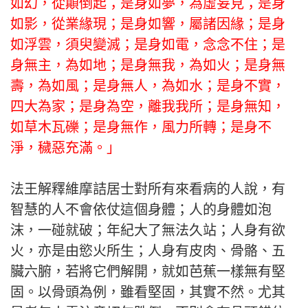
如幻，從顛倒起；是身如夢，為虛妄見；是身
如影，從業緣現；是身如響，屬諸因緣；是身
如浮雲，須臾變滅；是身如電，念念不住；是
身無主，為如地；是身無我，為如火；是身無
壽，為如風；是身無人，為如水；是身不實，
四大為家；是身為空，離我我所；是身無知，
如草木瓦礫；是身無作，風力所轉；是身不
淨，穢惡充滿。」
法王解釋維摩詰居士對所有來看病的人說，有
智慧的人不會依仗這個身體；人的身體如泡
沫，一碰就破；年紀大了無法久站；人身有欲
火，亦是由慾火所生；人身有皮肉、骨骼、五
臟六腑，若將它們解開，就如芭蕉一樣無有堅
固。以骨頭為例，雖看堅固，其實不然。尤其