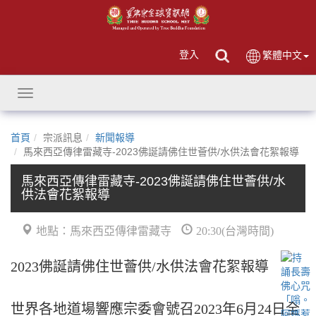
登入
繁體中文
Toggle
navigation
首頁
宗派訊息
新聞報導
馬來西亞傳律雷藏寺-2023佛誕請佛住世薈供/水供法會花絮報導
馬來西亞傳律雷藏寺-2023佛誕請佛住世薈供/水
供法會花絮報導
地點：馬來西亞傳律雷藏寺
20:30(台灣時間)
2023佛誕請佛住世薈供/水供法會花絮報導
世界各地道場響應宗委會號召2023年6月24日全