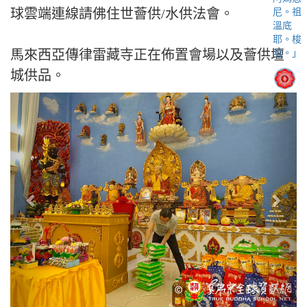
球雲端連線請佛住世薈供/水供法會。
馬來西亞傳律雷藏寺正在佈置會場以及薈供壇
城供品。