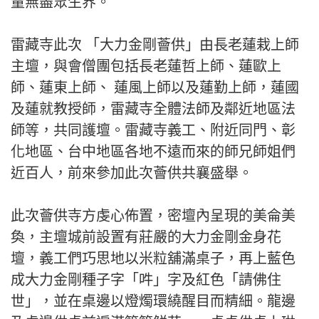
量無盡眾生界。
雷藏寺此次 「大力金剛薈供」由長老蓮栽上師
主壇，與會僧團包括長老蓮哲上師、蓮歐上
師、蓮東上師、 蓮風上師以及蓮勤上師，蓮國
及蓮就教授師，雷藏寺全體法師及鄰近地區法
師等，共同護壇。雷藏寺義工、附近同門、彰
化地區、台中地區各地不遠而來的師兄師姐們
近百人，前來參加此次薈供共襄盛舉。
此次薈供寺方虔心佈置，密壇內呈現的美侖美
奐，主壇城前設置有莊嚴的大力金剛金身花
壇，義工們巧思地以米粒舖滿桌子，再上藍色
成大力金剛種子字「吽」字及紅色「請佛住
世」，並在桌邊以燈燭環繞醒目而精細。龍邊