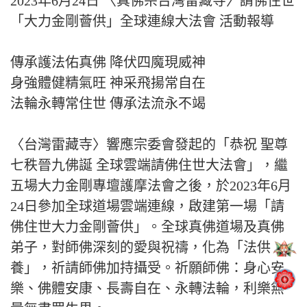
2023年6月24日 〈真佛宗台灣雷藏寺〉請佛住世
「大力金剛薈供」全球連線大法會 活動報導
傳承護法佑真佛 降伏四魔現威神
身強體健精氣旺 神采飛揚常自在
法輪永轉常住世 傳承法流永不竭
〈台灣雷藏寺〉響應宗委會發起的「恭祝 聖尊
七秩晉九佛誕 全球雲端請佛住世大法會」，繼
五場大力金剛專壇護摩法會之後，於2023年6月
24日參加全球道場雲端連線，啟建第一場「請
佛住世大力金剛薈供」。全球真佛道場及真佛
弟子，對師佛深刻的愛與祝禱，化為「法供
養」，祈請師佛加持攝受。祈願師佛：身心安
樂、佛體安康、長壽自在、永轉法輪，利樂無