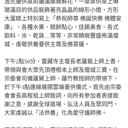
及虎邊供桌前遍滿簇簇鮮花，一桌桌供桌上琳
瑯滿目的供品裝飾著亮晶晶的線形小燈，方形
大蛋糕上特別寫上「恭祝師尊 佛誕快樂 佛體安
康」、各種水果、糕餅點心、佳餚美食、各式
飲料、米、乾貨…等等，非常精緻豐盛佈滿壇
城，虔敬供養薈供主尊及佛菩薩。
下午2點50分，雷藏寺主壇長老蓮栽上師上香，
帶領與會大眾先頂禮根本上師及壇城三寶。在
宗委會司儀蓮舅上師、蓮竹教授師的帶領下，
於下午3點連線展開雲端薈供儀式。首先由宗委
會會長高程祖上師致詞，向所有參加者表達致
謝之意，感謝全球道場、弘法人員及眾同門，
大家虔誠以「法供養」化為愛守護師佛。