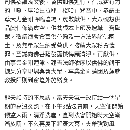
司儀恭讀疏文後，薈供如儀進行，在威猛有力
的「嗡。摩哈巴拉耶。梭哈」咒音中，恭請主
尊大力金剛降臨壇場，虔敬獻供。大眾觀想供
品變化佈滿虛空，供養根本上師及壇城三寶聖
眾，敬請海會食薈供並遍及十方法界諸佛國
土，及無量眾生納受薈供。接續大眾積資懺
罪，至誠向佛菩薩發露懺悔願清淨。再獻供，
由事業金剛蓮津、蓮雪法師依序以供佛的餅干
糖果分享現場與會大眾，事業金剛蓮國及蓮就
教授師則到密壇外施殘食。
龍天護持的不思議，當天天氣一改持續一個星
期的高溫炎熱，在下午3點法會前，天空便開始
傾盆大雨，清淨洗塵，直到法會開始時天空漸
漸放晴，不久再度下起豪大雨，夾帶強勁風