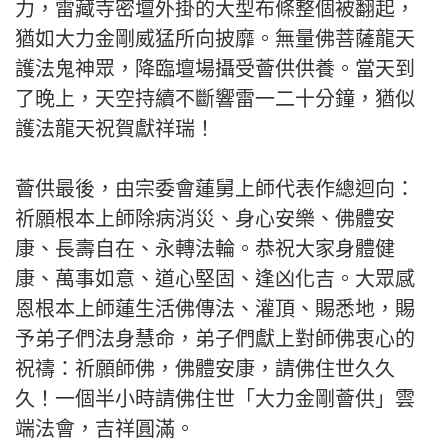
力，雷藏寺密壇外掛的大型布條整個被翻起，
猶如大力金剛威猛所向披靡。無量佛菩薩龍天
護法鬼神眾，降臨壇場攝受薈供供養。當天到
了晚上，天空持續不斷響雷一二十分鐘，猶似
護法龍天祝賀獻祥瑞！
薈供最後，由宗委會蓮舅上師代表作總迴向：
祈願根本上師除病消災、身心安樂、佛體安
康、長壽自在、永轉法輪。恭祝大家身體健
康、萬事如意、道心堅固、逢凶化吉。大眾感
恩根本上師蓮生活佛傳法、灌頂、賜悉地，賜
予弟子們法身慧命，弟子們獻上對師佛衷心的
祝禱：祈願師佛，佛體安康，請佛住世久久
久！一個半小時請佛住世「大力金剛薈供」雲
端法會，吉祥圓滿。