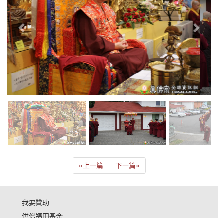
«
上一篇
下一篇
»
我要贊助
供僧福田基金