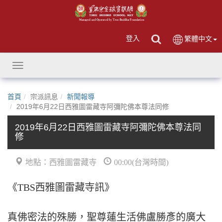
登入
繁體中文
Toggle
navigation
首頁
宗派訊息
新聞報導
2019年6月22日西雅圖雷藏寺阿彌陀佛本尊法同修
2019年6月22日西雅圖雷藏寺阿彌陀佛本尊法同
修
地點：西雅圖雷藏寺
00:00(台灣時間)
《TBS西雅圖雷藏寺訊》
真佛密法的殊勝，聖尊蓮生活佛盧勝彥的廣大