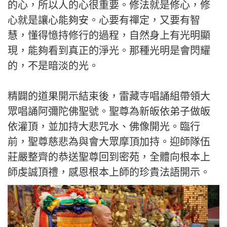
的心，所以人的心很重要。修法就是修心，修
心就是讓心能夠安。心要有禪定，又要有智
慧，懂得憶持修行的過程，自然身上有光明顯
現，能夠看到真正的淨光。那種光明是會閃耀
的，不是暗淡的光。
精闢的道果開示結束後，雷藏寺唱誦組帶領大
眾唱誦阿彌陀佛聖號。聖尊為新皈依弟子做皈
依灌頂，並加持大悲咒水、佛像開光。臨行
前，聖尊慈悲為與會大眾摩頂加持。迎師隊伍
莊嚴整齊的恭送聖尊回到密苑，全體向根本上
師虔誠頂禮，感恩根本上師的珍貴法語開示。