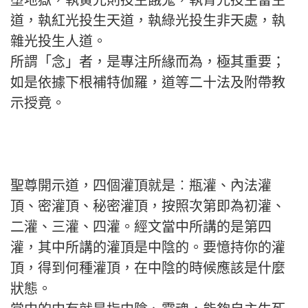
堕地獄，執黄光則投生餓鬼，執青光投生畜生
道，執紅光投生天道，執綠光投生非天處，執
雜光投生人道。
所謂「念」者，是專注所緣而為，極其重要；
如是依據下根補特伽羅，道等二十法及附帶教
示授竟。
聖尊開示道，四個灌頂就是︰瓶灌、內法灌
頂、密灌頂、秘密灌頂，按照次第即為初灌、
二灌、三灌、四灌。經文當中所講的是第四
灌，其中所講的灌頂是中陰的。要憶持你的灌
頂，得到何種灌頂，在中陰的時候應該是什麼
狀態。