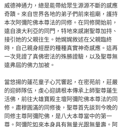
威德神通力，總是能帶給眾生源源不斷的感應
奇蹟。來自世界各地的弟子們前來祖廟，護持
本次阿彌陀佛本尊法的同修。在同修開始前，
遠自澳大利亞的同門，特地來感謝聖尊加持、
接引她的父親往生。她娓娓敘述在父親臨終
時，自己親身經歷的種種真實神奇感應。這再
一次見證了真佛密法的殊勝證驗，以及聖尊無
遠弗屆的佛力加被。
當悠揚的蓮花童子心咒響起，在密苑前，莊嚴
的迎師隊伍，虔心迎請根本傳承上師聖尊蓮生
活佛，前往大雄寶殿主壇阿彌陀佛本尊法的同
修。肅穆圓滿的同修後，聖尊首先談到今晚的
同修主尊阿彌陀佛，是八大本尊當中的第一
尊。阿彌陀如來本身具有無量光跟無量壽。阿