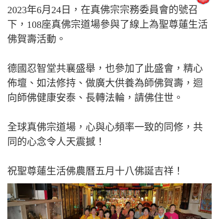
2023年6月24日，在真佛宗宗務委員會的號召
下，108座真佛宗道場參與了線上為聖尊蓮生活
佛賀壽活動。
德國忍智堂共襄盛舉，也參加了此盛會，精心
佈壇、如法修持、做廣大供養為師佛賀壽，迴
向師佛健康安泰、長轉法輪，請佛住世。
全球真佛宗道場，心與心頻率一致的同修，共
同的心念令人天震撼！
祝聖尊蓮生活佛農曆五月十八佛誕吉祥！