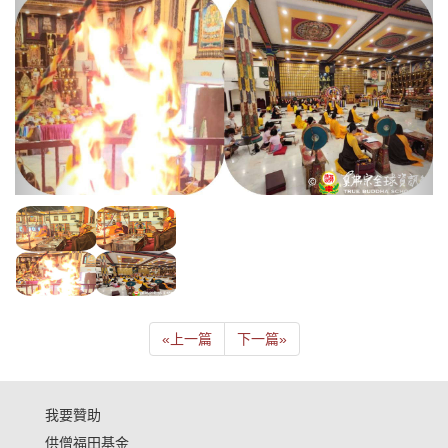
«
上一篇
下一篇
»
我要贊助
供僧福田基金