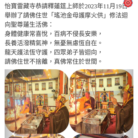
怡寶雷藏寺恭請釋蓮筳上師於2023年11月19日
舉辦了請佛住世「瑤池金母護摩火供」修法迴
向聖尊蓮生活佛：
身體健康常喜悅，百病不侵長安樂，
長養活潑精氣神，無憂無慮恆自在。
龍天護法恆守護，四眾弟子皆迴向，
請佛住世不捨離，真佛常住於世間。