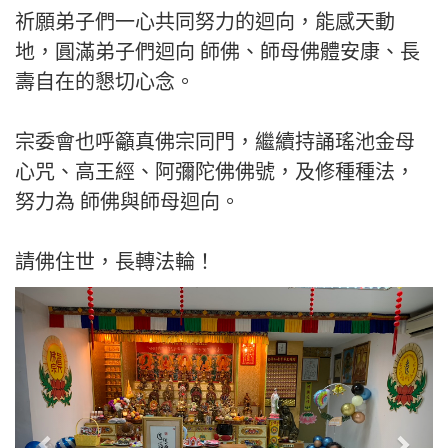
祈願弟子們一心共同努力的迴向，能感天動
地，圓滿弟子們迴向 師佛、師母佛體安康、長
壽自在的懇切心念。
宗委會也呼籲真佛宗同門，繼續持誦瑤池金母
心咒、高王經、阿彌陀佛佛號，及修種種法，
努力為 師佛與師母迴向。
請佛住世，長轉法輪！