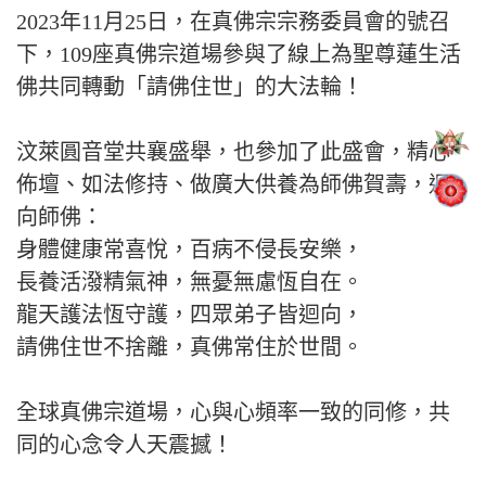
2023年11月25日，在真佛宗宗務委員會的號召
下，109座真佛宗道場參與了線上為聖尊蓮生活
佛共同轉動「請佛住世」的大法輪！
汶萊圓音堂共襄盛舉，也參加了此盛會，精心
佈壇、如法修持、做廣大供養為師佛賀壽，迴
向師佛：
身體健康常喜悅，百病不侵長安樂，
長養活潑精氣神，無憂無慮恆自在。
龍天護法恆守護，四眾弟子皆迴向，
請佛住世不捨離，真佛常住於世間。
全球真佛宗道場，心與心頻率一致的同修，共
同的心念令人天震撼！