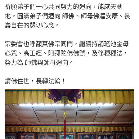
祈願弟子們一心共同努力的迴向，能感天動
地，圓滿弟子們迴向 師佛、師母佛體安康、長
壽自在的懇切心念。
宗委會也呼籲真佛宗同門，繼續持誦瑤池金母
心咒、高王經、阿彌陀佛佛號，及修種種法，
努力為 師佛與師母迴向。
請佛住世，長轉法輪！