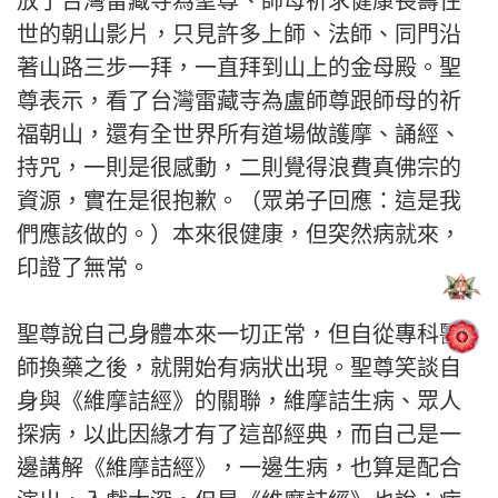
放了台灣雷藏寺為聖尊、師母祈求健康長壽住
世的朝山影片，只見許多上師、法師、同門沿
著山路三步一拜，一直拜到山上的金母殿。聖
尊表示，看了台灣雷藏寺為盧師尊跟師母的祈
福朝山，還有全世界所有道場做護摩、誦經、
持咒，一則是很感動，二則覺得浪費真佛宗的
資源，實在是很抱歉。（眾弟子回應：這是我
們應該做的。）本來很健康，但突然病就來，
印證了無常。
聖尊說自己身體本來一切正常，但自從專科醫
師換藥之後，就開始有病狀出現。聖尊笑談自
身與《維摩詰經》的關聯，維摩詰生病、眾人
探病，以此因緣才有了這部經典，而自己是一
邊講解《維摩詰經》，一邊生病，也算是配合