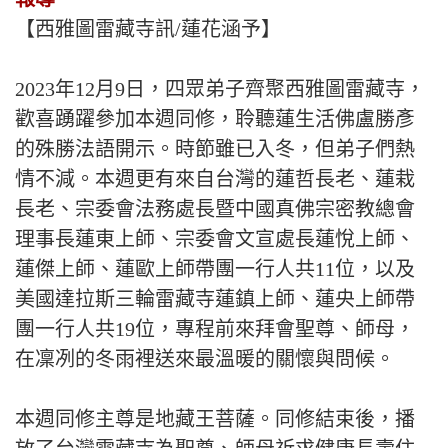
【西雅圖雷藏寺訊/蓮花涵予】
2023年12月9日，四眾弟子齊聚西雅圖雷藏寺，
歡喜踴躍參加本週同修，聆聽蓮生活佛盧勝彥
的殊勝法語開示。時節雖已入冬，但弟子們熱
情不減。本週更有來自台灣的蓮哲長老、蓮栽
長老、宗委會法務處長暨中國真佛宗密教總會
理事長蓮東上師、宗委會文宣處長蓮悅上師、
蓮傑上師、蓮歐上師帶團一行人共11位，以及
美國達拉斯三輪雷藏寺蓮鎮上師、蓮央上師帶
團一行人共19位，專程前來拜會聖尊、師母，
在凜冽的冬雨裡送來最溫暖的關懷與問候。
本週同修主尊是地藏王菩薩。同修結束後，播