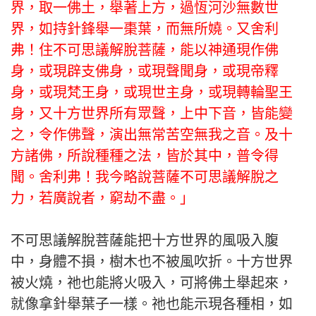
界，取一佛土，舉著上方，過恆河沙無數世
界，如持針鋒舉一棗葉，而無所嬈。又舍利
弗！住不可思議解脫菩薩，能以神通現作佛
身，或現辟支佛身，或現聲聞身，或現帝釋
身，或現梵王身，或現世主身，或現轉輪聖王
身，又十方世界所有眾聲，上中下音，皆能變
之，令作佛聲，演出無常苦空無我之音。及十
方諸佛，所說種種之法，皆於其中，普令得
聞。舍利弗！我今略說菩薩不可思議解脫之
力，若廣說者，窮劫不盡。」
不可思議解脫菩薩能把十方世界的風吸入腹
中，身體不損，樹木也不被風吹折。十方世界
被火燒，祂也能將火吸入，可將佛土舉起來，
就像拿針舉葉子一樣。祂也能示現各種相，如