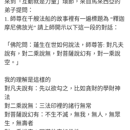
來到「互動就是力量」環節，來自馬來西亞的
弟子提問：
1. 師尊在千艘法船的故事裡有一遍標題為 “釋迦
摩尼佛放光” 請上師開示以下這一段的對話：
「佛陀問：蓮生在世如何說法，師尊答: 對凡夫
說有，對二乘說無，對菩薩說幻有，對一乘說
空。」
我的理解是這樣的
對凡夫說有：先以欲勾之，比如貪財的學財神
法
對二乘說無：三法印裡的諸行無常
對菩薩說幻有：不生不滅，無我，無人，無眾
生，無壽者