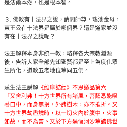
是法爾本然，也是根本智。
３. 佛教有十法界之說，請問師尊，瑤池金母，
東王公在十法界是屬於哪個界？還是道家並沒
有在十法界之說呢？
法王解釋本身非統一教，略釋各大宗教淵源
後，告訴大家全部先知聖賢都是至上為度化眾
生所化，道教五老地位等同五佛。
蓮生法王講解
《維摩詰經》不思議品第六
「又舍利弗！十方世界所有諸風，菩薩悉能吸
著口中，而身無損，外諸樹木，亦不摧折。又
十方世界劫盡燒時，以一切火內於腹中，火事
如故，而不為害。又於下方過恆河沙等諸佛世