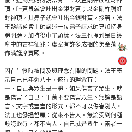
後，提到其賜財說法有二：以金剛杵觸紅財神
頂，吐寶鼠就會吐出金銀財寶；以金剛杵觸紅
財神頂，其鼻子就會吐出金銀財寶。接著，法
王邀請蓮紫上師講述一位弟子請求師尊加持身
體問題，加持後中了頭獎。法王也提到是日護
摩中的吉祥征兆：虛空有許多成捆的美金落下
佈滿護摩寶殿。
因在午餐時被問及與理念有關的問題，法王表
示自己已年近八十，修行的理念有：
一、自己與眾生是一體，如果傷害了眾生，就
是傷害了自己，千萬不要傷害眾生。無論是語
言、文字或畫畫的形式，都不可以傷害別人。
法王也發過誓願：從來不告人。無論受到何種
毀謗欺辱，都不告人。自己就是眾生，兩者一