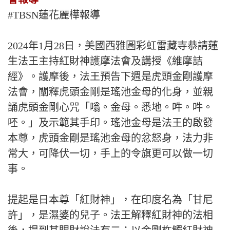
#TBSN蓮花麗樺報導
2024年1月28日，美國西雅圖彩虹雷藏寺恭請蓮
生法王主持紅財神護摩法會及講授《維摩詰
經》。護摩後，法王預告下週是虎頭金剛護摩
法會，闡釋虎頭金剛是瑤池金母的化身，並親
誦虎頭金剛心咒「嗡。金母。悉地。吽。吽。
呸。」及示範其手印。瑤池金母是法王的啟發
本尊，虎頭金剛是瑤池金母的忿怒身，法力非
常大，可降伏一切，手上的令旗更可以做一切
事。
提起是日本尊「紅財神」，在印度名為「甘尼
許」，是濕婆的兒子。法王解釋紅財神的法相