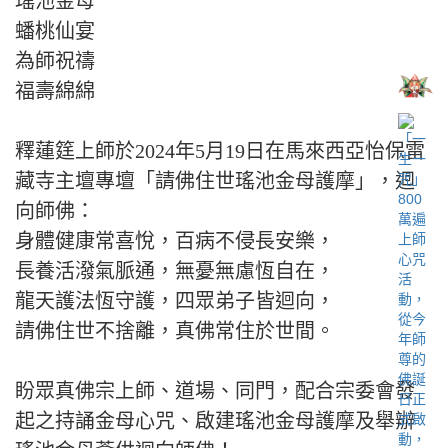
瑤池金母
蟠桃仙宴
為師祝禱
福壽綿綿
釋蓮筳上師於2024年5月19日在馬來西亞怡保雷
藏寺主壇專壇「請佛住世瑤池金母護摩」，迴
向師佛：
身體健康常喜悅，百病不侵長安樂，
長養活潑氣脈通，無憂無慮恆自在，
龍天護法恆守護，四眾弟子皆迴向，
請佛住世不捨離，真佛常住於世間。
盼眾真佛宗上師、道場、同門，配合宗委會發
起之持誦金母心咒、啟建瑤池金母護摩及舉辦