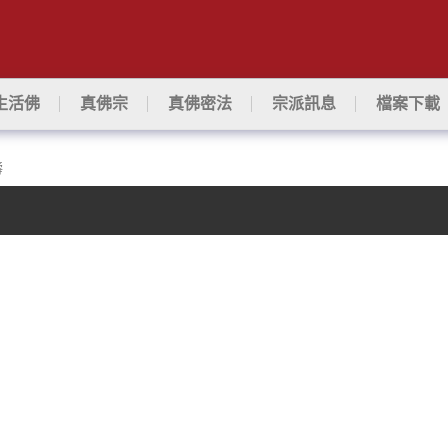
生活佛
真佛宗
真佛密法
宗派訊息
檔案下載
壽