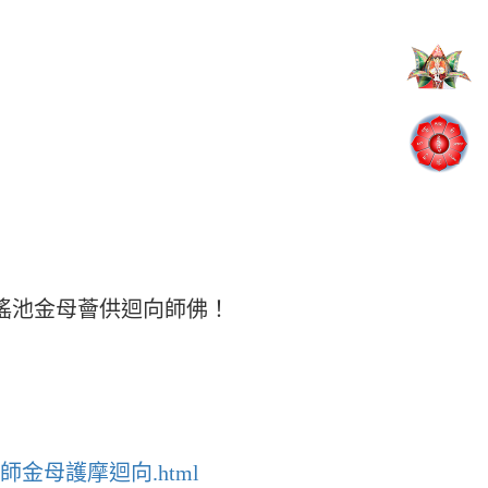
瑤池金母薈供迴向師佛！
024全球上師金母護摩迴向.html