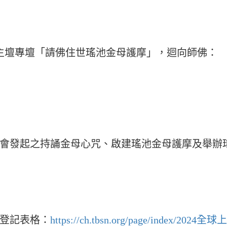
覺堂主壇專壇「請佛住世瑤池金母護摩」，迴向師佛：
會發起之持誦金母心咒、啟建瑤池金母護摩及舉辦
登記表格：
https://ch.tbsn.org/page/index/2