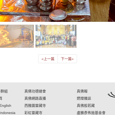
«
上一篇
下一篇
»
書群組
真佛功德總會
真佛報
頁
真佛網路直播
燃燈雜誌
English
西雅圖雷藏寺
真佛般若藏
Indonesia
彩虹雷藏寺
盧勝彥佈施基金會