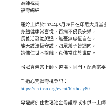
為師祝禱
福壽綿綿
蓮妗上師於2024年5月26日在印尼大
身體健康常喜悅，百病不侵長安樂，
長養活潑氣脈通，無憂無慮恆自在，
龍天護法恆守護，四眾弟子皆迴向，
請佛住世不捨離，真佛常住於世間。
盼眾真佛宗上師、道場、同門，配合宗委
千遍心咒獻壽桃登記：
https://ch.tbsn.org/event/birthday80
專壇請佛住世瑤池金母護摩或水供～上師