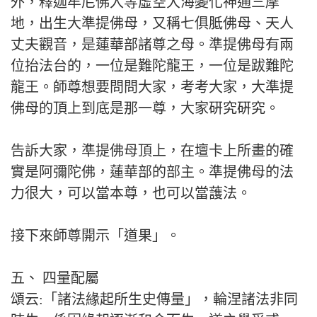
外，釋迦牟尼佛入等虛空大海變化神通三摩
地，出生大準提佛母，又稱七俱胝佛母、天人
丈夫觀音，是蓮華部諸尊之母。準提佛母有兩
位抬法台的，一位是難陀龍王，一位是跋難陀
龍王。師尊想要問問大家，考考大家，大準提
佛母的頂上到底是那一尊，大家硏究硏究。
告訴大家，準提佛母頂上，在壇卡上所畫的確
實是阿彌陀佛，蓮華部的部主。準提佛母的法
力很大，可以當本尊，也可以當䕶法。
接下來師尊開示「道果」。
五、 四量配屬
頌云:「諸法緣起所生史傳量」，輪涅諸法非同