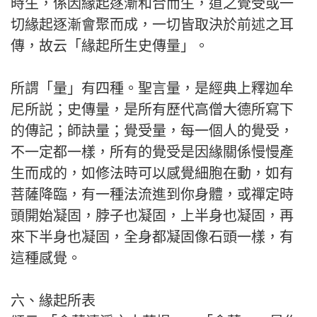
時生，係因緣起逐漸和合而生，道之覺受或一
切緣起逐漸會聚而成，一切皆取決於前述之耳
傳，故云「緣起所生史傳量」。
所謂「量」有四種。聖言量，是經典上釋迦牟
尼所説；史傳量，是所有歷代高僧大德所寫下
的傳記；師訣量；覺受量，每一個人的覺受，
不一定都一樣，所有的覺受是因緣關係慢慢產
生而成的，如修法時可以感覺細胞在動，如有
菩薩降臨，有一種法流進到你身體，或禪定時
頭開始凝固，脖子也凝固，上半身也凝固，再
來下半身也凝固，全身都凝固像石頭一樣，有
這種感覺。
六、緣起所表