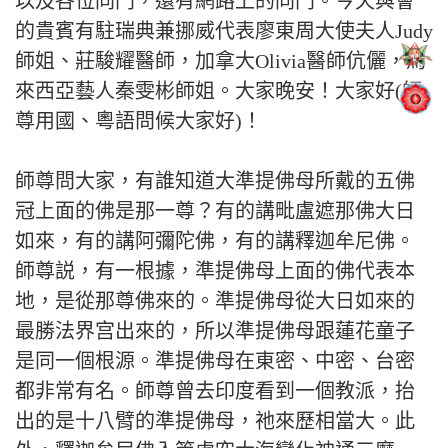
以及各位同門，還有網路上的同門。今天與會
的貴賓有駐瑞典兼挪威代表廖東周大使夫人Judy
師姐、莊駿耀醫師，加拿大Olivia醫師伉儷，馬
來西亞藝人秦雯彬師姐。大家晚安！大家好(師
尊用國、粵語問候大家好)！
師尊問大家，有誰知道大準提佛母所戴的五佛
冠上面的佛是那一尊？有的講毗盧遮那佛大日
如來，有的講阿彌陀佛，有的講釋迦牟尼佛。
師尊説，有一根據，準提佛母上面的佛代表本
地，是從那尊佛來的。準提佛母從大日如來的
最勝法界宫出來的，所以準提佛母跟蓮花童子
是同一個根源。準提佛母在東密、中密、台密
都非常有名。師尊曾去印度看到一個教派，抬
出的是十八臂的準提佛母，祂來歷相當大。此