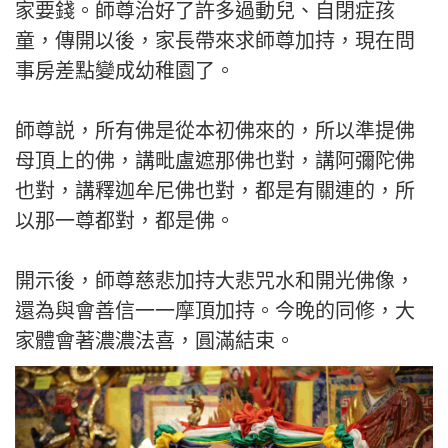
家要錢。師尊治好了許多過動兒、自閉症孩
童，傳開以後，家長帶來求師尊加持，現在問
事房差點變成幼稚園了。
師尊説，所有佛是從本初佛來的，所以準提佛
母頂上的佛，講毗盧遮那佛也對，講阿彌陀佛
也對，講釋迦牟尼佛也對，都是有關連的，所
以那一尊都對，都是佛。
開示後，師尊慈悲加持大悲咒水和開光佛像，
還為與會善信一一摩頂加持。今晚的同修，大
家體會著濃濃法喜，圓滿結束。