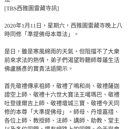
[TBS西雅圖雷藏寺訊]
2020年1月11日，星期六，西雅圖雷藏寺晚上八
時同修「準提佛母本尊法」。
是日，雖是寒風綿雨的天氣，但阻擋不了大衆
前來求法的熱情，弟子們渴望聆聽師尊蓮生活
佛盧勝彥的寶貴法語開示。
首先敬禮傳承祖師，敬禮了鳴和尚、敬禮薩迦
證空上師、敬禮十六世大寶法王噶瑪巴、敬禮
吐登達爾吉上師、敬禮壇城三寶、敬禮今天同
修的本尊「大準提佛母」。師母、丹增嘉措、
各位上師、教授師、法師、講師、助教、堂主