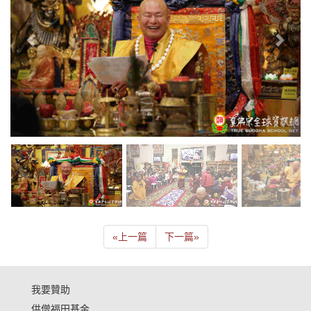
«
上一篇
下一篇
»
我要贊助
供僧福田基金