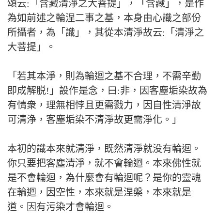
頌云:「含藏清淨之大菩提」，「含藏」，是作
為如前述之輪涅二事之基，本身由心識之部份
所攝者，為「識」，其從本清淨故云:「清淨之
大菩提」。
「若其本淨，則為輪迴之基不合理，不需辛勤
即成解脱!」設作是念，曰:非，因客塵垢染故為
有情衆，理無相悖且更需戮力，因自性清淨故
可清浄，客塵垢染不清淨故更需淨化。」
本初的識本來就清淨，既然清淨就没有輪迴。
你只要把客塵清淨，就不會輪迴。本來佛性就
是不會輪迴，為什麼會有輪迴呢？是你的靈魂
在輪迴，因空性，本來就是涅槃，本來就是
道。因有污染才會輪迴。