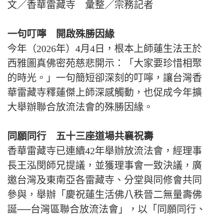
文／香華雷藏寺 彙整／宗務記者
一句叮嚀 開啟殊勝因緣
今年（2026年）4月4日，根本上師蓮生法王於
西雅圖真佛密苑慈悲開示：「大家要珍惜相聚
的時光。」一句簡短卻深刻的叮嚀，讓台灣香
華雷藏寺釋蓮傑上師深感觸動，也促成今年擴
大舉辦聯合放流法會的殊勝因緣。
同願同行 五十三座道場共襄祝壽
香華雷藏寺已連續42年舉辦放流法會，經理事
長王泓閔師兄提議，並獲理事會一致決議，廣
邀台灣及東南亞各雷藏寺、分堂與同修會共同
參與，舉辦「慶祝蓮生活佛八秩晉二無量壽佛
誕──台灣區聯合放流法會」，以「同願同行、