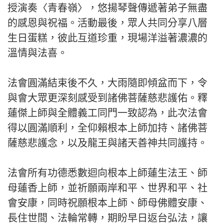
授演奏〈青春嶺〉，悠揚琴聲傳遞著弟子無盡
的感恩與祝福。活動最後，眾人共同分享八層
生日蛋糕，彼此互道珍重，現場洋溢著濃濃的
溫情與法喜。
法會圓滿結束後不久，大雨隨即傾盆而下，令
與會大眾更深刻感受到諸佛菩薩慈悲護佑。釋
蓮傑上師與全體義工同門一致認為，此次法會
得以圓滿順利，全仰賴根本上師加持、諸佛菩
薩慈悲護念，以及龍王與諸天善神共同護持。
法會所有功德悉數迴向根本上師蓮生法王、師
母蓮香上師，並祈願兩岸和平、世界和平、社
會安康，同時祝願根本上師、師母佛體安康、
長住世間、法輪常轉，期盼早日返台弘法，讓