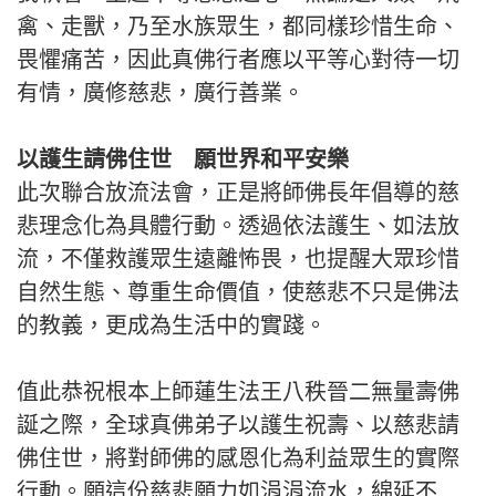
禽、走獸，乃至水族眾生，都同樣珍惜生命、
畏懼痛苦，因此真佛行者應以平等心對待一切
有情，廣修慈悲，廣行善業。
以護生請佛住世 願世界和平安樂
此次聯合放流法會，正是將師佛長年倡導的慈
悲理念化為具體行動。透過依法護生、如法放
流，不僅救護眾生遠離怖畏，也提醒大眾珍惜
自然生態、尊重生命價值，使慈悲不只是佛法
的教義，更成為生活中的實踐。
值此恭祝根本上師蓮生法王八秩晉二無量壽佛
誕之際，全球真佛弟子以護生祝壽、以慈悲請
佛住世，將對師佛的感恩化為利益眾生的實際
行動。願這份慈悲願力如涓涓流水，綿延不