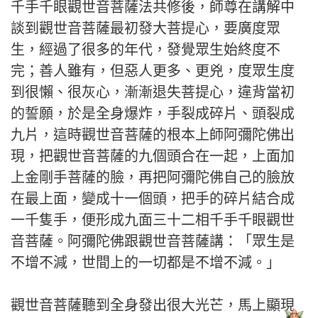
千手千眼觀世音菩薩法共修後，師尊在講解中
談到觀世音菩薩最初發大菩提心，要廣度眾
生，經過了很多的年代，發覺眾生始終度不
完；善人雖有，但惡人更多、更兇，度眾生度
到很懶、很灰心，漸漸退失菩提心，違背當初
的誓願，於是全身爆炸，手裂成碎片、頭裂成
九片，這時觀世音菩薩的根本上師阿彌陀佛出
現，把觀世音菩薩的九個頭合在一起，上面加
上金剛手菩薩的臉，再把阿彌陀佛自己的臉放
在最上面，變成十一個頭，把手的碎片結合成
一千隻手，便形成九面三十二相千手千眼觀世
音菩薩。阿彌陀佛跟觀世音菩薩講：「眾生是
不增不減，世間上的一切都是不增不減。」
觀世音菩薩聽到全身發出很大光芒，馬上顯現