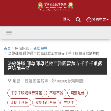
登入
繁體中文
Toggle
navigation
首頁
宗派訊息
新聞報導
法緣殊勝 師尊師母蒞臨西雅圖雷藏寺千手千眼觀音唸誦共修
法緣殊勝 師尊師母蒞臨西雅圖雷藏寺千手千眼觀
音唸誦共修
地點：西雅圖雷藏寺
00:00(台灣時間)
千手千眼觀世音菩薩
不增不減
阿彌陀佛
金剛手菩薩
文殊師利菩薩
三怙主