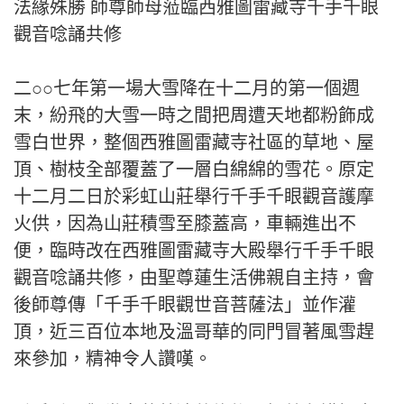
法緣殊勝 師尊師母蒞臨西雅圖雷藏寺千手千眼
觀音唸誦共修
二○○七年第一場大雪降在十二月的第一個週
末，紛飛的大雪一時之間把周遭天地都粉飾成
雪白世界，整個西雅圖雷藏寺社區的草地、屋
頂、樹枝全部覆蓋了一層白綿綿的雪花。原定
十二月二日於彩虹山莊舉行千手千眼觀音護摩
火供，因為山莊積雪至膝蓋高，車輛進出不
便，臨時改在西雅圖雷藏寺大殿舉行千手千眼
觀音唸誦共修，由聖尊蓮生活佛親自主持，會
後師尊傳「千手千眼觀世音菩薩法」並作灌
頂，近三百位本地及溫哥華的同門冒著風雪趕
來參加，精神令人讚嘆。