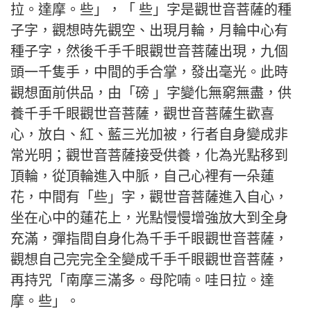
拉。達摩。些」，「 些」字是觀世音菩薩的種
子字，觀想時先觀空、出現月輪，月輪中心有
種子字，然後千手千眼觀世音菩薩出現，九個
頭一千隻手，中間的手合掌，發出毫光。此時
觀想面前供品，由「磅 」字變化無窮無盡，供
養千手千眼觀世音菩薩，觀世音菩薩生歡喜
心，放白、紅、藍三光加被，行者自身變成非
常光明；觀世音菩薩接受供養，化為光點移到
頂輪，從頂輪進入中脈，自己心裡有一朵蓮
花，中間有「些」字，觀世音菩薩進入自心，
坐在心中的蓮花上，光點慢慢增強放大到全身
充滿，彈指間自身化為千手千眼觀世音菩薩，
觀想自己完完全全變成千手千眼觀世音菩薩，
再持咒「南摩三滿多。母陀喃。哇日拉。達
摩。些」。