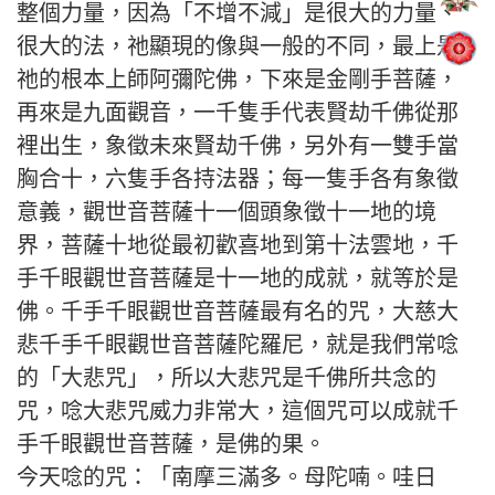
整個力量，因為「不增不減」是很大的力量、
很大的法，祂顯現的像與一般的不同，最上是
祂的根本上師阿彌陀佛，下來是金剛手菩薩，
再來是九面觀音，一千隻手代表賢劫千佛從那
裡出生，象徵未來賢劫千佛，另外有一雙手當
胸合十，六隻手各持法器；每一隻手各有象徵
意義，觀世音菩薩十一個頭象徵十一地的境
界，菩薩十地從最初歡喜地到第十法雲地，千
手千眼觀世音菩薩是十一地的成就，就等於是
佛。千手千眼觀世音菩薩最有名的咒，大慈大
悲千手千眼觀世音菩薩陀羅尼，就是我們常唸
的「大悲咒」，所以大悲咒是千佛所共念的
咒，唸大悲咒威力非常大，這個咒可以成就千
手千眼觀世音菩薩，是佛的果。
今天唸的咒：「南摩三滿多。母陀喃。哇日