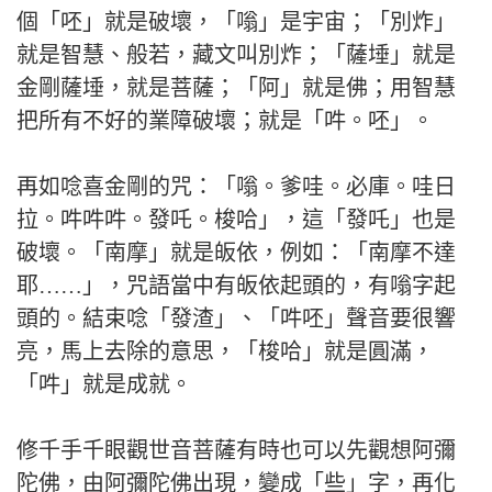
個「呸」就是破壞，「嗡」是宇宙；「別炸」
就是智慧、般若，藏文叫別炸；「薩埵」就是
金剛薩埵，就是菩薩；「阿」就是佛；用智慧
把所有不好的業障破壞；就是「吽。呸」。
再如唸喜金剛的咒：「嗡。爹哇。必庫。哇日
拉。吽吽吽。發吒。梭哈」，這「發吒」也是
破壞。「南摩」就是皈依，例如：「南摩不達
耶……」，咒語當中有皈依起頭的，有嗡字起
頭的。結束唸「發渣」、「吽呸」聲音要很響
亮，馬上去除的意思，「梭哈」就是圓滿，
「吽」就是成就。
修千手千眼觀世音菩薩有時也可以先觀想阿彌
陀佛，由阿彌陀佛出現，變成「些」字，再化