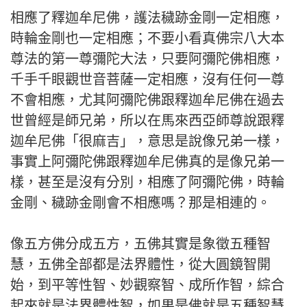
相應了釋迦牟尼佛，護法穢跡金剛一定相應，
時輪金剛也一定相應；不要小看真佛宗八大本
尊法的第一尊彌陀大法，只要阿彌陀佛相應，
千手千眼觀世音菩薩一定相應，沒有任何一尊
不會相應，尤其阿彌陀佛跟釋迦牟尼佛在過去
世曾經是師兄弟，所以在馬來西亞師尊說跟釋
迦牟尼佛「很麻吉」，意思是說像兄弟一樣，
事實上阿彌陀佛跟釋迦牟尼佛真的是像兄弟一
樣，甚至是沒有分別，相應了阿彌陀佛，時輪
金剛、穢跡金剛會不相應嗎？那是相連的。
像五方佛分成五方，五佛其實是象徵五種智
慧，五佛全部都是法界體性，從大圓鏡智開
始，到平等性智、妙觀察智、成所作智，綜合
起來就是法界體性智，如果是佛就是五種智慧