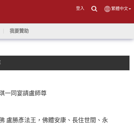
登入
繁體中文
我要贊助
尊
琪一同宴請盧師尊
活佛 盧勝彥法王，佛體安康、長住世間、永