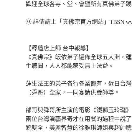
歡迎全球各寺、堂、會暨所有真佛弟子踴
⓪ 詳情請上「真佛宗官方網站」TBSN www.tbsn
【釋蓮店上師 台中報導】
《真佛宗》皈依弟子遍佈全球五大洲，蓮
生聽聞，人人都能蒙受無上法益。
蓮生法王的弟子各行各業都有，近日台灣
（舜哥）全家，一同宴請供養師尊。
邰哥與舜哥所主演的電影《鐵獅玉玲瓏》
兩位台灣演藝界奇才在用餐的過程中說了
貌雙全，美麗智慧的徐雅琪師姐與超帥聰