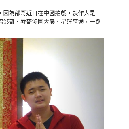
，因為邰哥近日在中國拍戲，製作人是
福邰哥、舜哥鴻圖大展、星運亨通，一路