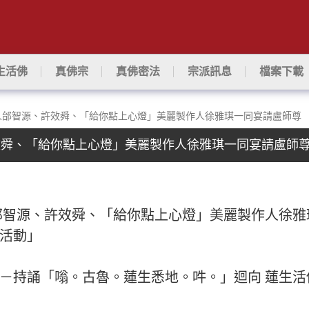
生活佛
真佛宗
真佛密法
宗派訊息
檔案下載
人邰智源、許效舜、「給你點上心燈」美麗製作人徐雅琪一同宴請盧師尊
效舜、「給你點上心燈」美麗製作人徐雅琪一同宴請盧師
邰智源、許效舜、「給你點上心燈」美麗製作人徐雅
向活動」
－－持誦「嗡。古魯。蓮生悉地。吽。」迴向 蓮生