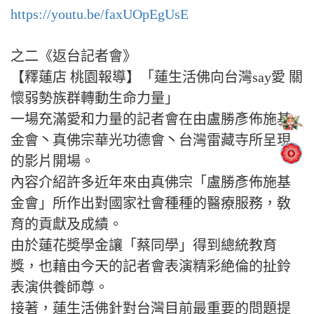
https://youtu.be/faxUOpEgUsE
之二《返台記者會》
【釋蓮店 桃園報導】「蓮生活佛向台灣say愛 關
懷弱勢族群轉動生命力量」
一場充滿愛和力量的記者會在由盧勝彥佈施基
金會丶真佛宗華光功德會丶台灣雷藏寺所呈現
的影片開場。
內容介紹許多近年來由真佛宗「盧勝彥佈施基
金會」所作出對國家社會種種的醫療服務，敎
育的貢獻及成績。
由於蓮花奬學金讓「蔡同學」得到總統教育
獎，也藉由今天的記者會表演精彩絶倫的扯鈴
表演供養師尊。
接著，蓮生活佛針對台灣目前最重要的問題提