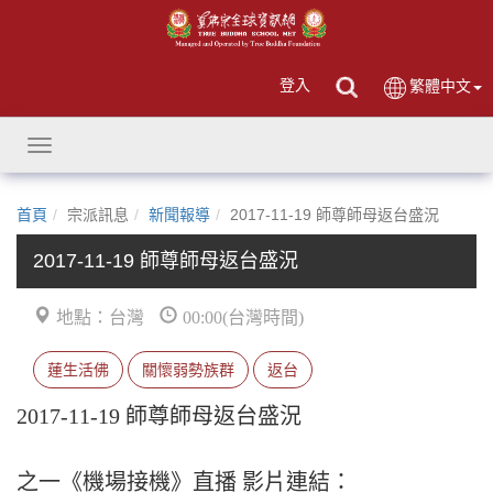
登入
繁體中文
Toggle
navigation
首頁
宗派訊息
新聞報導
2017-11-19 師尊師母返台盛況
2017-11-19 師尊師母返台盛況
地點：台灣
00:00(台灣時間)
蓮生活佛
關懷弱勢族群
返台
2017-11-19 師尊師母返台盛況
之一《機場接機》直播 影片連結：