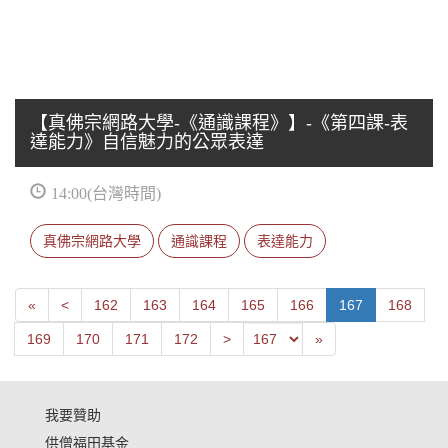
【真佛宗網路大學-《通識課程》】-《第四課-表
達能力》自信魅力的公眾表達
14:00(台灣時間)
真佛宗網路大學
通識課程
表達能力
First
Next
«
<
162
163
164
165
166
167
168
Previous
Last
169
170
171
172
>
»
我要贊助
供僧福田基金