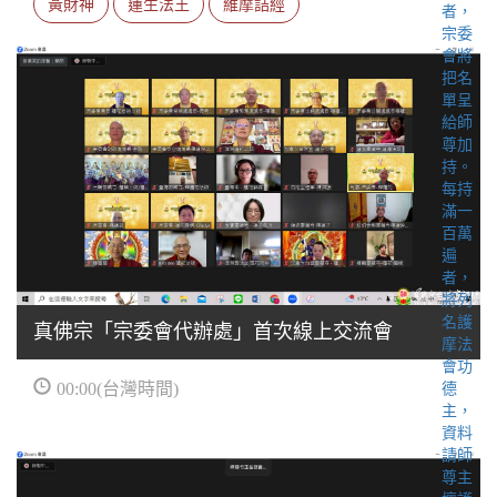
黃財神
蓮生法王
維摩詰經
真佛宗「宗委會代辦處」首次線上交流會
00:00(台灣時間)