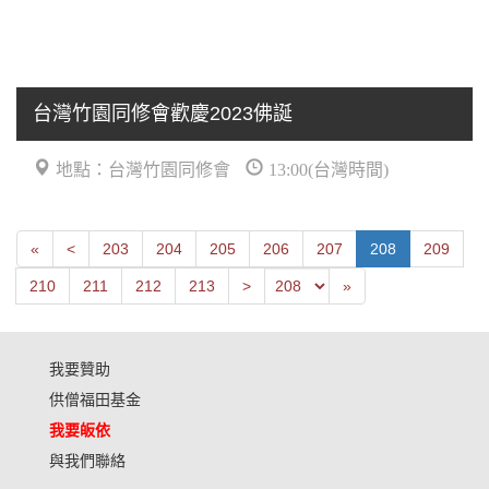
台灣竹園同修會歡慶2023佛誕
地點：台灣竹園同修會
13:00(台灣時間)
First
Next
«
<
203
204
205
206
207
208
209
Previous
Last
210
211
212
213
>
»
我要贊助
供僧福田基金
我要皈依
與我們聯絡