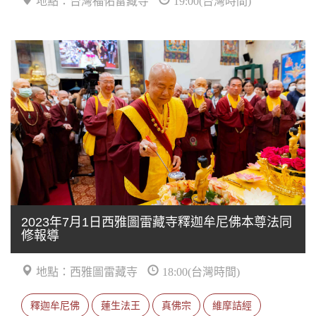
2023年7月1日西雅圖雷藏寺釋迦牟尼佛本尊法同
修報導
地點：西雅圖雷藏寺
18:00(台灣時間)
釋迦牟尼佛
蓮生法王
真佛宗
維摩詰經