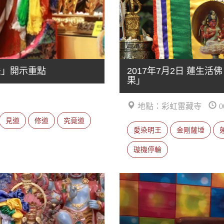
法」開示重點
2017年7月2日 蓮生
果」
地點：彩虹雷藏寺
0
見道
修道
究竟道
愛染明王
金剛薩埵
璇機停輪