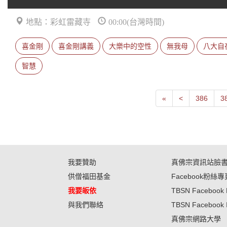
地點：彩虹雷藏寺
00:00(台灣時間)
喜金剛
喜金剛講義
大樂中的空性
無我母
八大自
智慧
First
Next
«
<
386
3
我要贊助
真佛宗資訊站臉
供僧福田基金
Facebook粉絲專
我要皈依
TBSN Facebook 
與我們聯絡
TBSN Facebook 
真佛宗網路大學