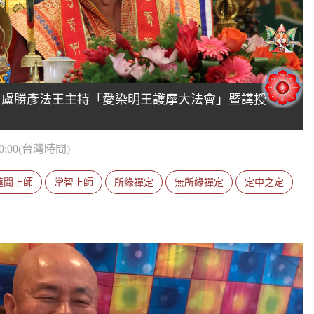
活佛 盧勝彥法王主持「愛染明王護摩大法會」暨講授「道
0:00(台灣時間)
蓮聞上師
常智上師
所緣禪定
無所緣禪定
定中之定