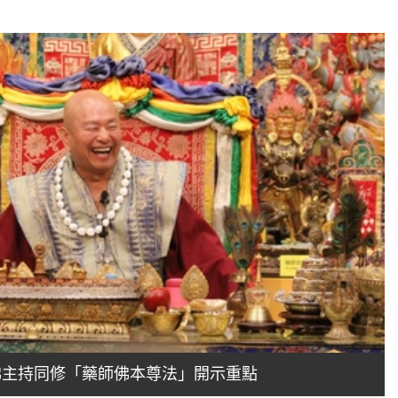
活佛主持同修「藥師佛本尊法」開示重點