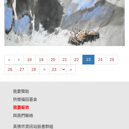
First
Next
«
<
18
19
20
21
22
23
24
25
Previous
Last
26
27
28
>
»
我要贊助
供僧福田基金
我要皈依
與我們聯絡
真佛宗資訊站臉書群組