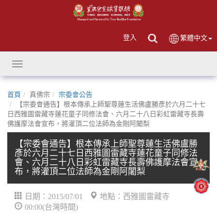
登入
繁體中文
Toggle
navigation
首頁
真佛宗
宗委會公告
【宗委會通告】根本傳承上師聖尊蓮生活佛盧勝彥於六月二十七
日西雅圖雷藏寺蓮花童子同修法會、六月二十八日彩虹雷藏寺長壽
佛護摩法會宣布，將灌頂二位法師為金剛阿闍梨
【宗委會通告】根本傳承上師聖尊蓮生活佛盧勝
彥於六月二十七日西雅圖雷藏寺蓮花童子同修法
會、六月二十八日彩虹雷藏寺長壽佛護摩法會宣
布，將灌頂二位法師為金剛阿闍梨
日期：2015/07/01
地點：西雅圖雷藏寺
00:00(台灣時間)