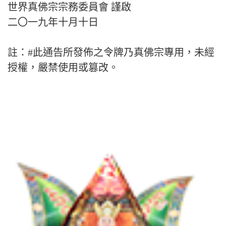
世界真佛宗宗務委員會 謹啟
二〇一九年十月十日
註：#此通告所發佈之令牌乃真佛宗專用，未經
授權，嚴禁使用或篡改。