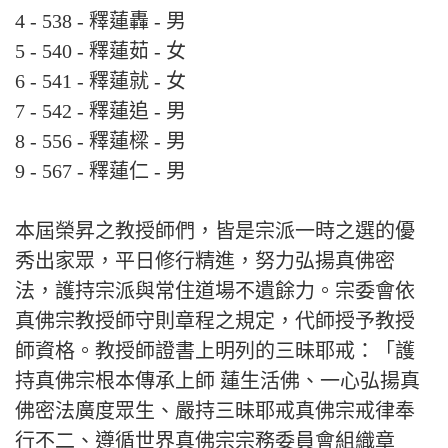
4 - 538 - 釋蓮轟 - 男
5 - 540 - 釋蓮茹 - 女
6 - 541 - 釋蓮就 - 女
7 - 542 - 釋蓮追 - 男
8 - 556 - 釋蓮樑 - 男
9 - 567 - 釋蓮仁 - 男
本屆榮昇之教授師們，皆是宗派一時之選的優
秀出家眾，平日修行精進，努力弘揚真佛密
法，護持宗派與常住道場不遺餘力。宗委會依
真佛宗教授師守則章程之規定，代師授予教授
師資格。教授師證書上明列的三昧耶戒：「護
持真佛宗根本傳承上師 蓮生活佛、一心弘揚真
佛密法廣度眾生、嚴持三昧耶戒真佛宗戒律奉
行不二、遵循世界真佛宗宗務委員會組織章