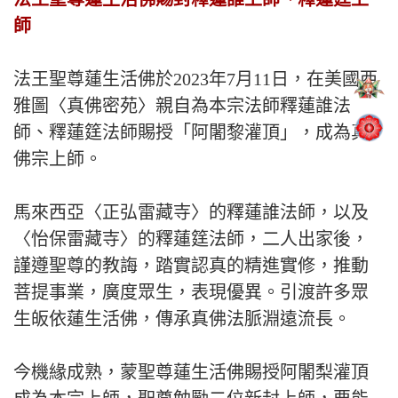
師
法王聖尊蓮生活佛於2023年7月11日，在美國西
雅圖〈真佛密苑〉親自為本宗法師釋蓮誰法
師、釋蓮筳法師賜授「阿闍黎灌頂」，成為真
佛宗上師。
馬來西亞〈正弘雷藏寺〉的釋蓮誰法師，以及
〈怡保雷藏寺〉的釋蓮筳法師，二人出家後，
謹遵聖尊的教誨，踏實認真的精進實修，推動
菩提事業，廣度眾生，表現優異。引渡許多眾
生皈依蓮生活佛，傳承真佛法脈淵遠流長。
今機緣成熟，蒙聖尊蓮生活佛賜授阿闍梨灌頂