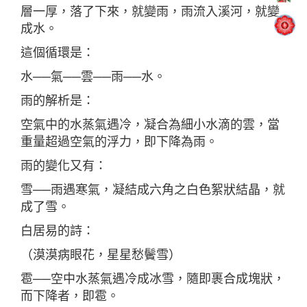
層一厚，落了下來，就變雨，雨流入溪河，就變
成水。
這個循環是：
水──氣──雲──雨──水。
雨的解析是：
空氣中的水蒸氣遇冷，凝合為細小水滴的雲，當
重量超過空氣的浮力，即下降為雨。
雨的變化又有：
雪──雨遇寒氣，凝結成六角之白色絮狀結晶，就
成了雪。
白居易的詩：
（漠漠病眼花，星星愁鬢雪）
雹──空中水蒸氣遇冷成冰雪，隨即裹合成塊狀，
而下降者，即雹。