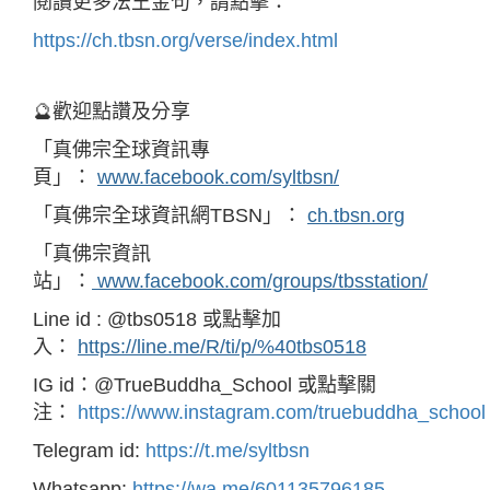
閱讀更多法王金句，請點擊：
https://ch.tbsn.org/verse/index.html
🔮歡迎點讚及分享
「真佛宗全球資訊專
頁」：
www.facebook.com/syltbsn/
「真佛宗全球資訊網TBSN」：
ch.tbsn.org
「真佛宗資訊
站」：
www.facebook.com/groups/tbsstation/
Line id : @tbs0518 或點擊加
入：
https://line.me/R/ti/p/%40tbs0518
IG id：@TrueBuddha_School 或點擊關
注：
https://www.instagram.com/truebuddha_school
Telegram id:
https://t.me/syltbsn
Whatsapp:
https://wa.me/601135796185