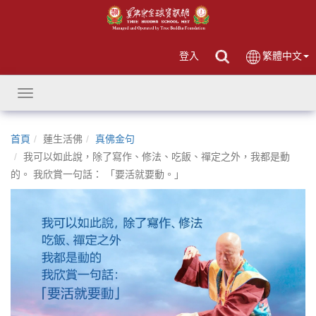
登入
繁體中文
Toggle
navigation
首頁
蓮生活佛
真佛金句
我可以如此說，除了寫作、修法、吃飯、禪定之外，我都是動
的。 我欣賞一句話： 「要活就要動。」