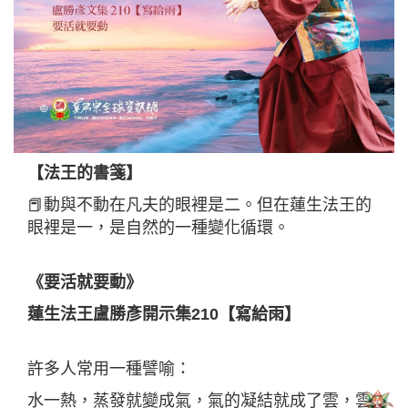
【法王的書箋】
📕動與不動在凡夫的眼裡是二。但在蓮生法王的
眼裡是一，是自然的一種變化循環。
《要活就要動》
蓮生法王盧勝彥開示集210【寫給雨】
許多人常用一種譬喻：
水一熱，蒸發就變成氣，氣的凝結就成了雲，雲