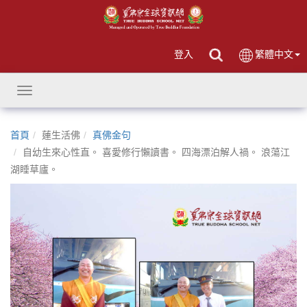
登入
繁體中文
Toggle
navigation
首頁
蓮生活佛
真佛金句
自幼生來心性直。 喜愛修行懶讀書。 四海漂泊解人禍。 浪蕩江
湖睡草廬。