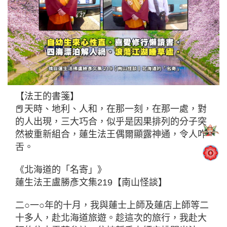
【法王的書箋】
📕天時、地利、人和，在那一刻，在那一處，對
的人出現，三大巧合，似乎是因果排列的分子突
然被重新組合，蓮生法王偶爾顯露神通，令人咋
舌。
《北海道的「名寄」》
蓮生法王盧勝彥文集219【南山怪談】
二○一○年的十月，我與蓮士上師及蓮店上師等二
十多人，赴北海道旅遊。趁這次的旅行，我赴大