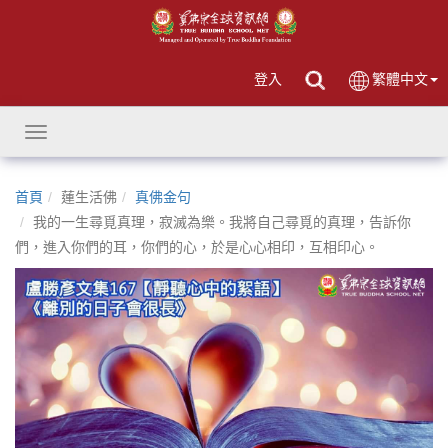
登入
繁體中文
Toggle
navigation
首頁
蓮生活佛
真佛金句
我的一生尋覓真理，寂滅為樂。我將自己尋覓的真理，告訴你
們，進入你們的耳，你們的心，於是心心相印，互相印心。