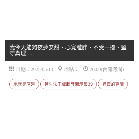
我今天能夠夜夢安甜、心寬體胖、不受干擾、堅
守真理.....
日期：2025/05/13
地點：
20:00(台灣時間)
地就是厚道
蓮生法王盧勝彥開示集39
異靈的真諦