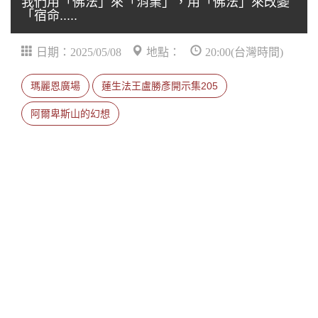
我們用「佛法」來「消業」，用「佛法」來改變
「宿命.....
日期：2025/05/08
地點：
20:00(台灣時間)
瑪麗恩廣場
蓮生法王盧勝彥開示集205
阿爾卑斯山的幻想