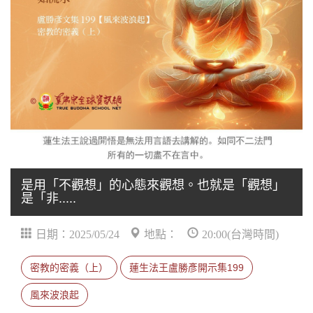
是用「不觀想」的心態來觀想。也就是「觀想」
是「非.....
日期：2025/05/24
地點：
20:00(台灣時間)
密教的密義（上）
蓮生法王盧勝彥開示集199
風來波浪起