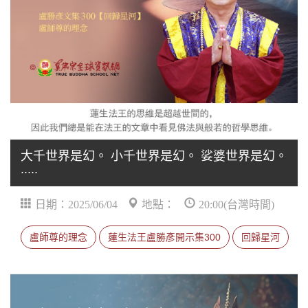
大千世界是幻。 小千世界是幻。 娑婆世界是幻。
.....
日期：2025/06/04
地點：
20:00(台灣時間)
盧師尊的理念
蓮生法王盧勝彥開示集300
回歸星河