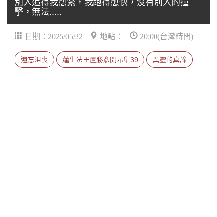
別人追得我愈緊，我跑得愈快，沒有別人的撞
擊，無法.....
日期：2025/05/22
地點：
20:00(台灣時間)
遺忘沮喪
蓮生法王盧勝彥開示集39
異靈的真諦