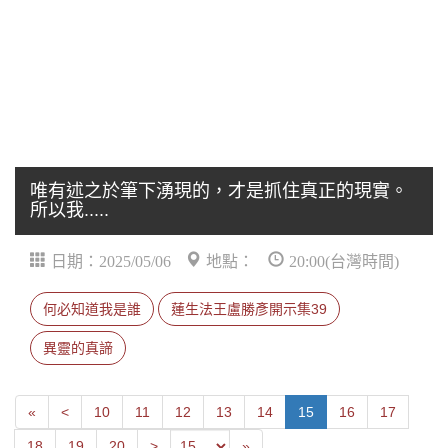
唯有述之於筆下湧現的，才是抓住真正的現實。
所以我.....
日期：2025/05/06
地點：
20:00(台灣時間)
何必知道我是誰
蓮生法王盧勝彥開示集39
異靈的真諦
First
Next
«
<
10
11
12
13
14
15
16
17
Previous
Last
18
19
20
>
»