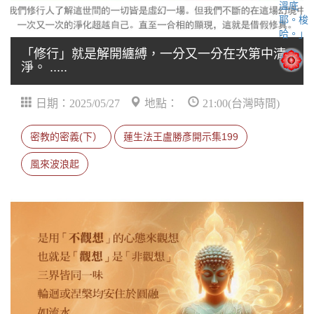
「修行」就是解開纏縛，一分又一分在次第中清
淨。 .....
日期：2025/05/27
地點：
21:00(台灣時間)
密教的密義(下）
蓮生法王盧勝彥開示集199
風來波浪起