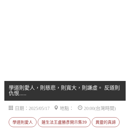
學道則愛人，則慈悲，則寬大，則謙虛。 反道則
仇恨.....
日期：2025/05/17
地點：
20:00(台灣時間)
學道則愛人
蓮生法王盧勝彥開示集39
異靈的真諦