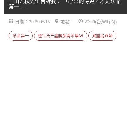
三山九侯先生告訴我： 「心靈的得道，才是珍品
第一.....
日期：2025/05/15
地點：
20:00(台灣時間)
珍品第一
蓮生法王盧勝彥開示集39
異靈的真諦