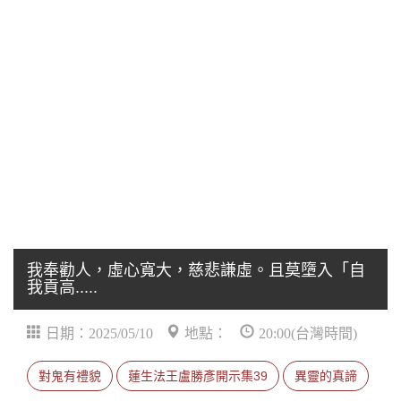
我奉勸人，虛心寬大，慈悲謙虛。且莫墮入「自
我貢高.....
日期：2025/05/10
地點：
20:00(台灣時間)
對鬼有禮貌
蓮生法王盧勝彥開示集39
異靈的真諦