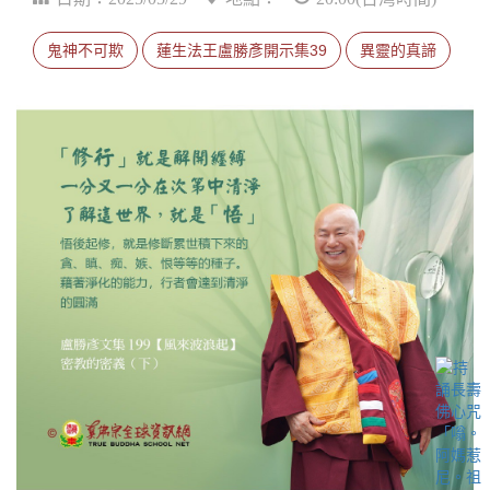
鬼神不可欺
蓮生法王盧勝彥開示集39
異靈的真諦