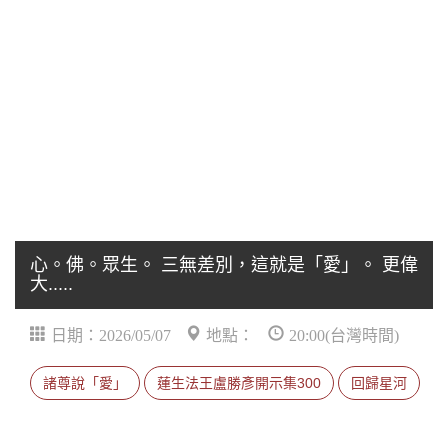
心。佛。眾生。 三無差別，這就是「愛」。 更偉
大.....
日期：2026/05/07
地點：
20:00(台灣時間)
諸尊說「愛」
蓮生法王盧勝彥開示集300
回歸星河