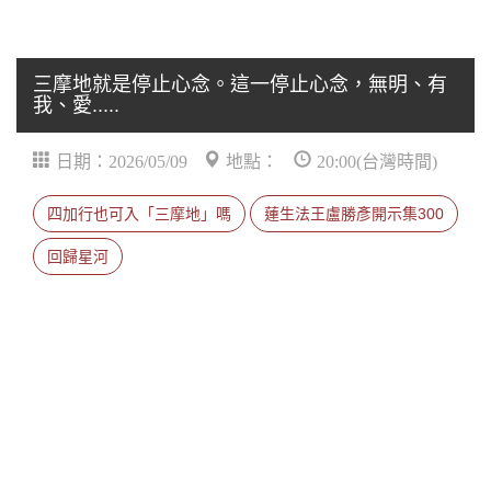
三摩地就是停止心念。這一停止心念，無明、有
我、愛.....
日期：2026/05/09
地點：
20:00(台灣時間)
四加行也可入「三摩地」嗎
蓮生法王盧勝彥開示集300
回歸星河