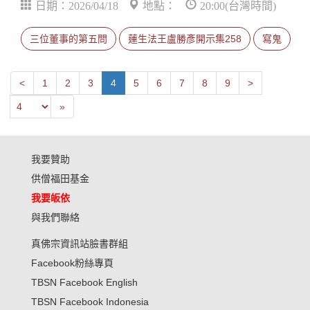
日期：2026/04/18
地點：
20:00(台灣時間)
三位董事的第五問
蓮生法王盧勝彥開示集258
寫鬼
Next
Previous
<
1
2
3
4
5
6
7
8
9
>
Last
»
我要贊助
供僧福田基金
我要皈依
與我們聯絡
真佛宗資訊站臉書群組
Facebook粉絲專頁
TBSN Facebook English
TBSN Facebook Indonesia