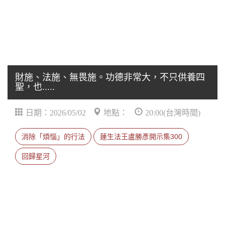
財施、法施、無畏施。功德非常大，不只供養四
聖，也.....
日期：2026/05/02
地點：
20:00(台灣時間)
消除「煩惱」的行法
蓮生法王盧勝彥開示集300
回歸星河