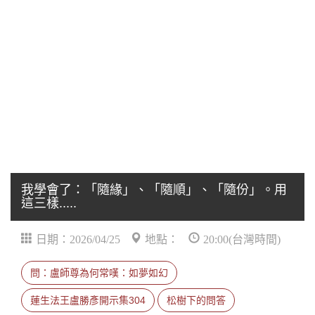
我學會了：「隨緣」、「隨順」、「隨份」。用
這三樣.....
日期：2026/04/25
地點：
20:00(台灣時間)
問：盧師尊為何常嘆：如夢如幻
蓮生法王盧勝彥開示集304
松樹下的問答