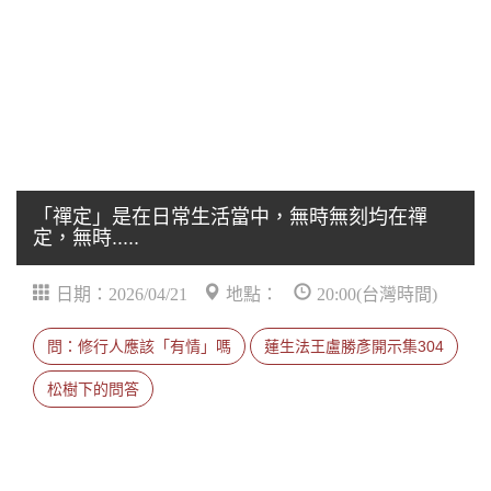
「禪定」是在日常生活當中，無時無刻均在禪
定，無時.....
日期：2026/04/21
地點：
20:00(台灣時間)
問：修行人應該「有情」嗎
蓮生法王盧勝彥開示集304
松樹下的問答