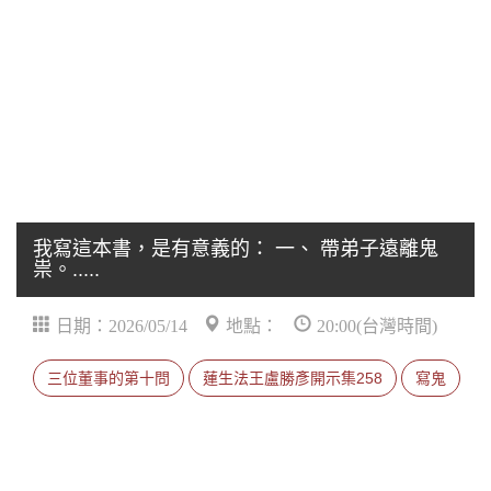
我寫這本書，是有意義的： 一、 帶弟子遠離鬼
祟。.....
日期：2026/05/14
地點：
20:00(台灣時間)
三位董事的第十問
蓮生法王盧勝彥開示集258
寫鬼