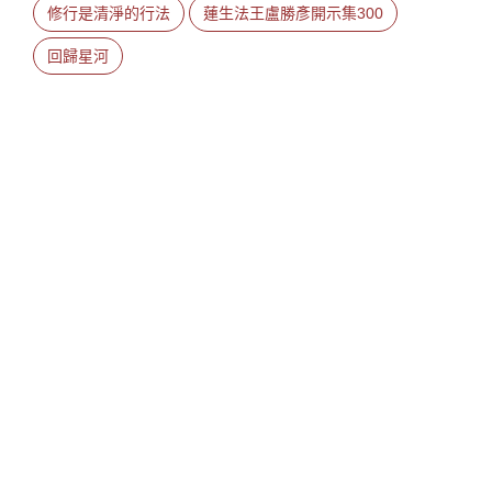
修行是清淨的行法
蓮生法王盧勝彥開示集300
回歸星河