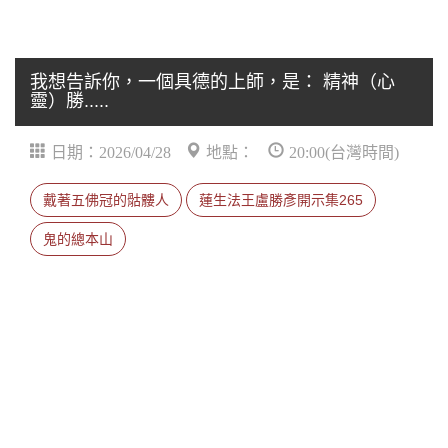
我想告訴你，一個具德的上師，是： 精神（心
靈）勝.....
日期：2026/04/28
地點：
20:00(台灣時間)
戴著五佛冠的骷髏人
蓮生法王盧勝彥開示集265
鬼的總本山