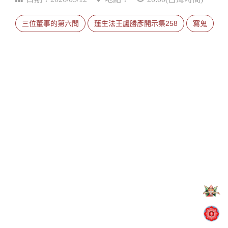
三位董事的第六問
蓮生法王盧勝彥開示集258
寫鬼