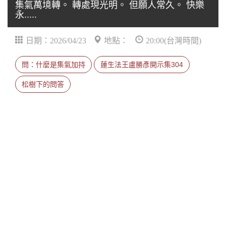
集氣萬境轉。 轉處現光明。 但願人常久。 快樂
永.....
日期：2026/04/23
地點：
20:00(台灣時間)
問：什麼是集氣加持
蓮生法王盧勝彥開示集304
松樹下的問答