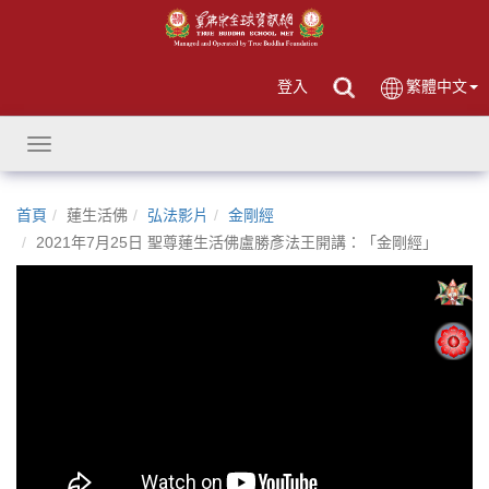
登入
繁體中文
Toggle
navigation
首頁
蓮生活佛
弘法影片
金剛經
2021年7月25日 聖尊蓮生活佛盧勝彥法王開講：「金剛經」