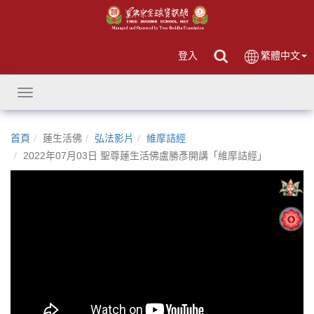
登入
繁體中文
Toggle
navigation
首頁
蓮生活佛
弘法影片
維摩詰經
2022年07月03日 聖尊蓮生活佛盧勝彥開講「維摩詰經」