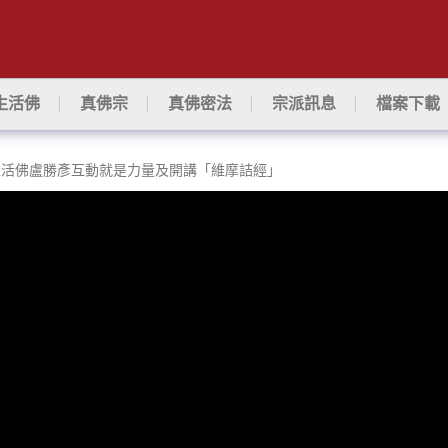
生活佛
真佛宗
真佛密法
宗派訊息
檔案下載
尊蓮生活佛盧勝彥互動就是力量及開講「維摩詰經」