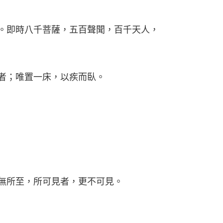
。即時八千菩薩，五百聲聞，百千天人，
者；唯置一床，以疾而臥。
無所至，所可見者，更不可見。