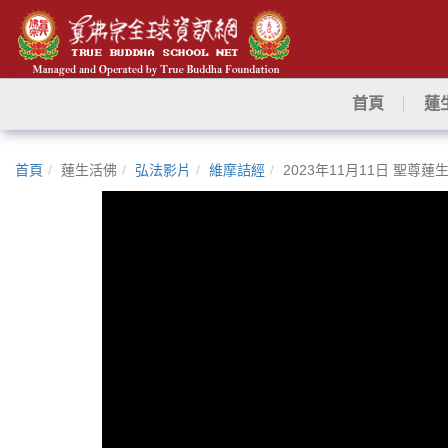
首頁
蓮
首頁
蓮生活佛
弘法影片
維摩詰經
2023年11月11日 聖