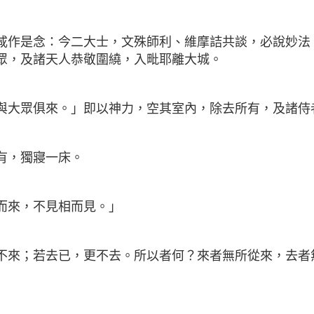
咸作是念：今二大士，文殊師利、維摩詰共談，必說妙法
眾，及諸天人恭敬圍繞，入毗耶離大城。
與大眾俱來。」即以神力，空其室內，除去所有，及諸侍
有，獨寢一床。
而來，不見相而見。」
不來；若去已，更不去。所以者何？來者無所從來，去者