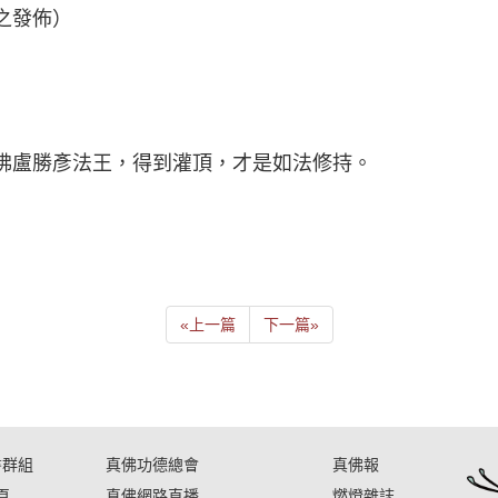
之發佈）
佛盧勝彥法王，得到灌頂，才是如法修持。
«
上一篇
下一篇
»
書群組
真佛功德總會
真佛報
頁
真佛網路直播
燃燈雜誌