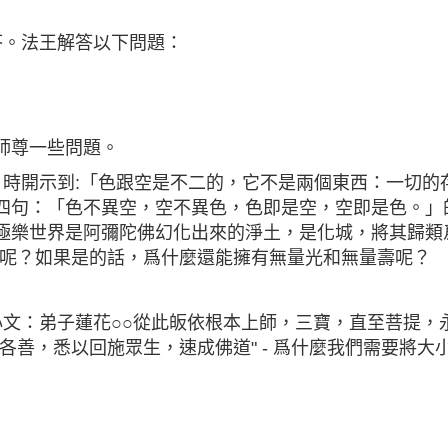
答。法王解答以下問題：
師尊一些問題。
」時開示到:「色跟空是不二的，它不是兩個東西：一切的
四句：「色不異空，空不異色，色即是空，空即是色。」
極樂世界是阿彌陀佛幻化出來的淨土，是化城，將其歸類爲
空呢？如果是的話，爲什麼還能擁有無量光和無量壽呢？
心文：弟子蓮花○○從此皈依根本上師，三寶，直至菩提，
各善，悉以回施眾生，速成佛道" - 爲什麼我們需要將