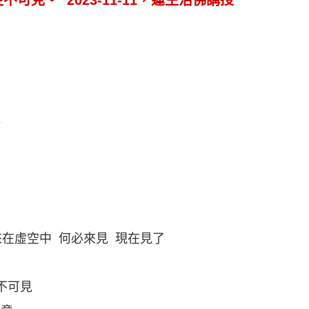
可見。 2023-11-11，蓮生活佛講授
臥
來在虛空中 何必來見 現在見了
不可見