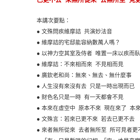
已更不去 來無所從來 去無所至 見更不
本講次要點：
● 文殊問疾維摩詰 共演妙法音
● 維摩詰的宅邸能容納數萬人嗎？
● 以神力空其室及侍者 唯置一床以疾而
● 維摩詰：不來相而來 不見相而見
● 廣欽老和尚：無來、無去、無什麼事
● 人生沒有來沒有去 只是一時出現而已
● 財色名只是一時 有一天都會不見
● 本來在虛空中 原本不來 現在來了 本
● 文殊言：若來已更不來 若去已更不去
● 來者無所從來 去者無所至 所可見者更