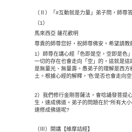
（Ⅱ）「#互動就是力量」弟子問，師尊
（1）
馬來西亞 蓮花歡明
尊貴的師尊您好，祝師尊佛安。希望請教
1）師尊在講心經「色即是空，空即是色
一切的存在也會走向「空」的，這就是這
是無量光、無量壽。愚弟子的理解是西方
土。根據心經的解釋，'色'是否也會走向
2）我們修行金剛菩薩法，會唸誦發菩提
生，速成佛道。弟子的問題在於"所有大小
速修成佛道呢?
（Ⅲ）開講【維摩詰經】