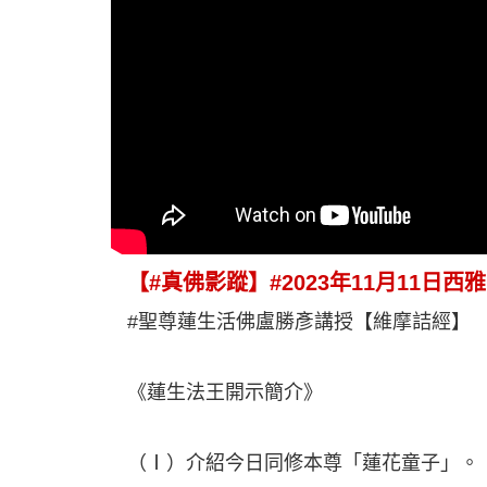
【#真佛影蹤】#2023年11月11日
#聖尊蓮生活佛盧勝彥講授【維摩詰經】
《蓮生法王開示簡介》
（Ⅰ）介紹今日同修本尊「蓮花童子」。