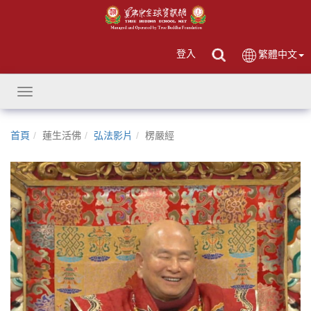
登入
繁體中文
Toggle
navigation
首頁
蓮生活佛
弘法影片
楞嚴經