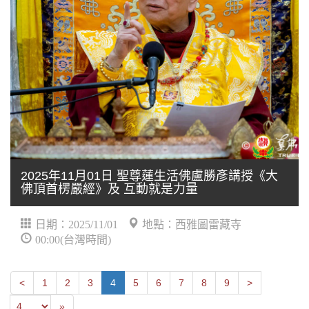
2025年11月01日 聖尊蓮生活佛盧勝彥講授《大
佛頂首楞嚴經》及 互動就是力量
日期：2025/11/01
地點：西雅圖雷藏寺
00:00(台灣時間)
Next
Previous
<
1
2
3
4
5
6
7
8
9
>
Last
»