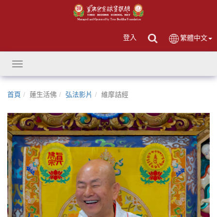
登入
繁體中文
Toggle
navigation
首頁
蓮生活佛
弘法影片
維摩詰經