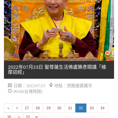
2022年07月23日 聖尊蓮生活佛盧勝彥開講「維
摩詰經」
日期：2022/07/23
地點：西雅圖雷藏寺
00:00(台灣時間)
First
Next
«
<
27
28
29
30
31
32
33
34
Previous
35
>