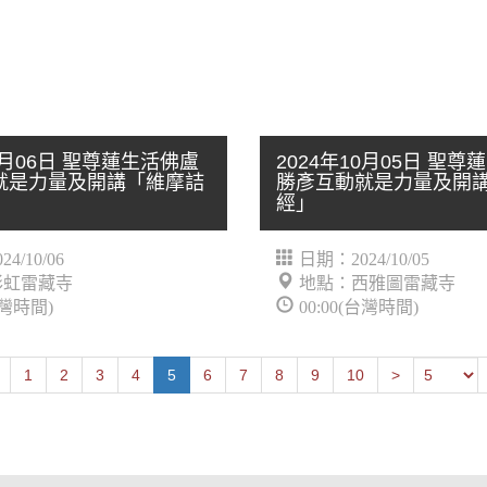
10月06日 聖尊蓮生活佛盧
2024年10月05日 聖
就是力量及開講「維摩詰
勝彥互動就是力量及開
經」
4/10/06
日期：2024/10/05
彩虹雷藏寺
地點：西雅圖雷藏寺
台灣時間)
00:00(台灣時間)
Next
Previous
1
2
3
4
5
6
7
8
9
10
>