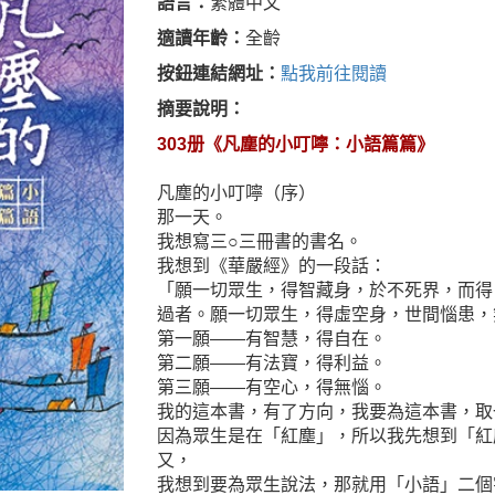
語言：
繁體中文
適讀年齡：
全齡
按鈕連結網址：
點我前往閱讀
摘要說明：
303册《凡塵的小叮嚀：小語篇篇》
凡塵的小叮嚀（序）
那一天。
我想寫三○三冊書的書名。
我想到《華嚴經》的一段話：
「願一切眾生，得智藏身，於不死界，而得
過者。願一切眾生，得虛空身，世間惱患，
第一願——有智慧，得自在。
第二願——有法寶，得利益。
第三願——有空心，得無惱。
我的這本書，有了方向，我要為這本書，取
因為眾生是在「紅塵」，所以我先想到「紅
又，
我想到要為眾生說法，那就用「小語」二個