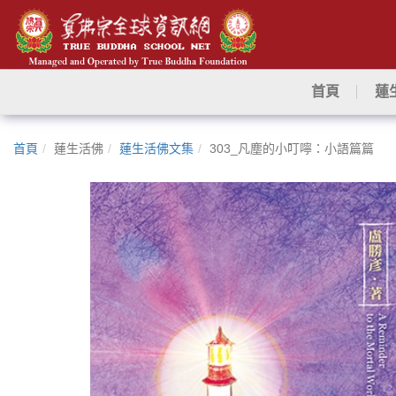
首頁
蓮
首頁
蓮生活佛
蓮生活佛文集
303_凡塵的小叮嚀：小語篇篇