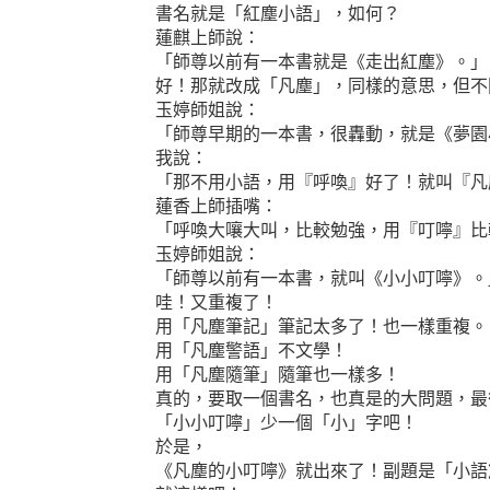
書名就是「紅塵小語」，如何？
蓮麒上師說：
「師尊以前有一本書就是《走出紅塵》。」
好！那就改成「凡塵」，同樣的意思，但不
玉婷師姐說：
「師尊早期的一本書，很轟動，就是《夢園
我說：
「那不用小語，用『呼喚』好了！就叫『凡
蓮香上師插嘴：
「呼喚大嚷大叫，比較勉強，用『叮嚀』比
玉婷師姐說：
「師尊以前有一本書，就叫《小小叮嚀》。
哇！又重複了！
用「凡塵筆記」筆記太多了！也一樣重複。
用「凡塵警語」不文學！
用「凡塵隨筆」隨筆也一樣多！
真的，要取一個書名，也真是的大問題，最
「小小叮嚀」少一個「小」字吧！
於是，
《凡塵的小叮嚀》就出來了！副題是「小語