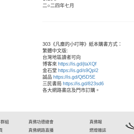
二○二四年七月
303《凡塵的小叮嚀》紙本購書方式：
繁體中文版:
台灣地區讀者可向
博客來
https://is.gd/jtaXQf
金石堂
https://is.gd/s9Qpl2
誠品
https://is.gd/Qt5D5E
三民書局
https://is.gd/823sd6
各大網路書店及門市訂購。
書群組
真佛功德總會
真佛報
頁
真佛網路直播
燃燈雜誌