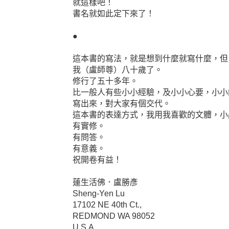
就這樣吧！
書名就如此定下來了！
●
這本書的寫法，就是想到什麼就寫什麼，但
我（盧師尊）八十歲了。
修行了五十多年。
比一般人有些小小經驗，及小小心要，小小
寫出來，對大家有個交代。
這本書的表達方式，我用我喜歡的文體，小
有實修。
有問答。
有意義。
祝開卷有益！
蓮生活佛．盧勝彥
Sheng-Yen Lu
17102 NE 40th Ct.,
REDMOND WA 98052
U.S.A.