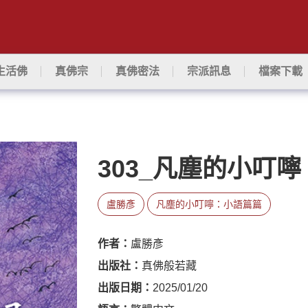
生活佛
真佛宗
真佛密法
宗派訊息
檔案下載
303_凡塵的小叮
盧勝彥
凡塵的小叮嚀：小語篇篇
作者：
盧勝彥
出版社：
真佛般若藏
出版日期：
2025/01/20