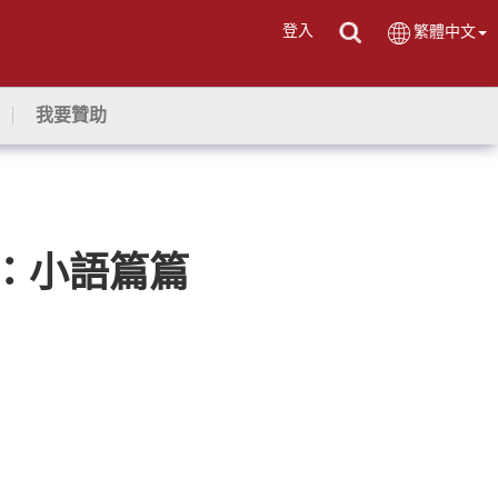
登入
繁體中文
我要贊助
嚀：小語篇篇