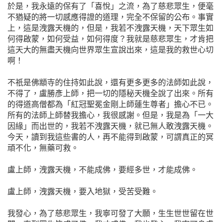
於是，我永遠的保有了「喜悅」之流，為了慈悲眾生，便毫
不猶疑的將一切感應得證的道理，完全不保留的公布。事實
上，這是洩露天機的，但是，我若不洩露天機，天下眾生如
何得啟蒙，如何受益，如何得度？我就是慈悲眾生，才肯把
這天大的無盡天機向世界眾生宣說出來，這是我的救世心切
啊！
不祇是佛顓寺的住持如此說，還有更多更多的法師如此說，
不得了，盧勝彥上師，把一切的隱秘天機全說了出來。所有
的得道高僧都為「紅冠聖冕金剛上師蓮生尊者」擔心不已。
所有的法師上師替我擔心，我很感謝。但是，我是為「一大
因緣」而出世的，我若不洩露天機，就已無人敢洩露天機。
今天，讀到我這些書的人，再不能得到啟蒙，可謂真正的冥
頑不化，無藥可救。
盧上師，洩露天機，不能成佛，要經多世，才能成佛。
盧上師，洩露天機，要入地獄，受苦受難。
我發心，為了慈悲眾生，我寧可發了大願，生生世世留在世