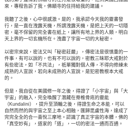
來，專程告訴了我，佛顓寺的住持給我的建議。
我聽了之後，心中很感激。是的，我承認今天我的靈書發
行，是一直在洩露天機，所謂洩露天機，是把上天的一切隱
密，毫不保留的完全書在紙上，讓所有地上界的人類，明白
天上界的一切玄機所在。洩盡了宇宙一切的大秘密。
以密宗來說，密法又叫「秘密莊嚴」，傳密法是很慎重的一
件事，有可以說的，也有不可以說的，密教三昧耶大戒對於
有些密法，如「不共法」，祇單獨對個人傳，不得向修練未
成熟的人宣說，若向未成熟的人宣說，是犯密教根本大戒
的。
但是，我自從在美國修一年之後，得證了「小宇宙」與「大
宇宙」的融入，完全喚醒了潛藏在脊椎骨底的靈能
（Kundalini），提升至頂輪之後，得證生命之本能，可以
自然而然的與宇宙之至上本心相融，匯歸毘盧性海，達成了
完完全全的合一喜悅三摩地。認識了真正宇宙的本體，佛的
「真空妙有」，道家的「道」，一切的密法一通而百通。