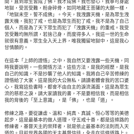
間，直到眾生皆成了佛，我才成佛。我也發心，我寧可身處
地獄，受苦受難，粉身碎骨，如同地藏王菩薩的大願一樣，
「地獄未空，誓不成佛」。今天，我洩露天機，是為眾生洩
露天機，我犯了戒，也是為眾生而犯了戒，我不是為了自己
個人，而是為了天下眾生而犯了「洩露天機」的重戒。我受
苦受難均無所謂，若捨己身，而度得多人，我這一世的生命
就很有意義。眾生全入天上界，唯我獨留地獄中，這是我心
甘情願的。
在這本「上師的證悟」之中，我自然又要洩露一些天機，同
時我要說明，一些開悟方法，這些方法，是我的經歷，是我
自己的知識，不是抄襲了他人的知識。我將自己辛苦修練的
證悟給了大家，這是我的大公無私，請讀者體會我的苦口婆
心，我寫這些書時，都會不由自主的淚流滿面，這是為眾生
流的慈悲之淚，請大家讀我的書，不是要相信我，而是相信
我的背後的「至上意識」，是「佛」，也是「道」。
修練之路，要從謙虛、溫和、純真、真誠、恒心等等的美德
起步，這是最基本的做人道理，守五戒十善，都是這條路的
修練者，基督天主的崇拜者，就是依止最基本的法則而入天
道的。目前世界各國的天主基督信徒，全走在這條道路上。