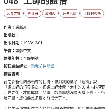
048_上師的證悟
師尊文集
真佛宗
盧勝彥
蓮生活佛
上師的證悟
作者：
盧勝彥
出版社：
出版日期：
1983/12/01
語言：
繁體中文
適讀年齡：
全齡適讀
按鈕連結網址：
點我前往閱讀
摘要說明：
台南縣新化鎮佛顓寺的住持，曾對我的弟子「蓮霈」說：
「盧上師的境界很高，但盧上師洩露了太多的天機，必須要
四世之後，才能成佛。又盧上師再繼續洩露天機下去，不祇
是四世，恐怕要更多世才能成佛了。」
我的弟子蓮霈對佛顓寺的住持是很敬重的。他到美國西雅圖