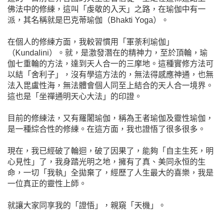
佛法中的修練，這叫「虔敬的入天」之路，在瑜伽中有一
派，其名稱就是巴克蒂瑜伽（Bhakti Yoga）。
在個人的修練方面，我較習慣用「軍荼利瑜伽」
（Kundalini）。就，是激發潛在的精神力，至於頂輪，瑜
伽七重輪的方法，達到天人合一的三摩地。這種實修方法可
以結「舍利子」，沒有學這方法的，無法得感應神通，也無
法入毘盧性海，無法體會個人同至上結合的天人合一境界。
這也是「坐禪通明天心大法」的印證。
目前的修練法，又有羅闍瑜伽，稱為王者瑜伽及靈性瑜伽，
是一種綜合性的修練。在這方面，我也證悟了很多很多。
現在，我已經破了輪迴，破了因果了，能夠「自主生死，明
心見性」了，我身踏光明之地，擁有了真、美同永恒的生
命，一切「我執」全拋棄了，經歷了人生最大的喜樂，我是
一位真正的靈性上師。
就讓大家同享我的「證悟」，親窺「天機」。