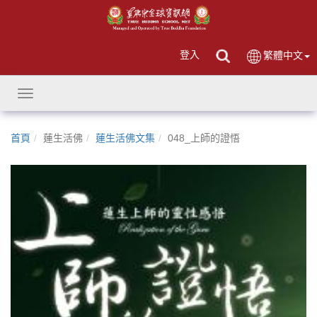
登入
繁體中文
Toggle
navigation
首頁
蓮生活佛
蓮生活佛文集
048_上師的證悟