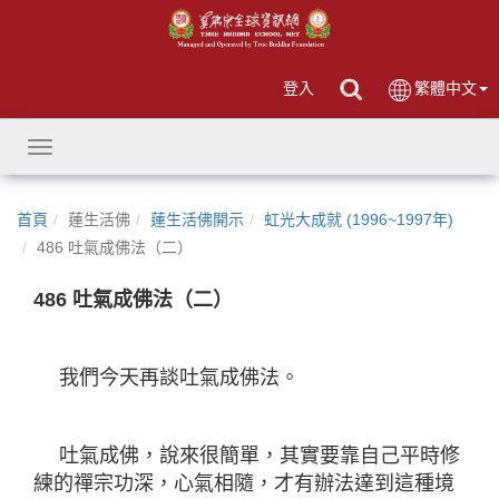
登入
繁體中文
Toggle
navigation
首頁
蓮生活佛
蓮生活佛開示
虹光大成就 (1996~1997年)
486 吐氣成佛法（二）
486 吐氣成佛法（二）
我們今天再談吐氣成佛法。
吐氣成佛，說來很簡單，其實要靠自己平時修
練的禪宗功深，心氣相隨，才有辦法達到這種境