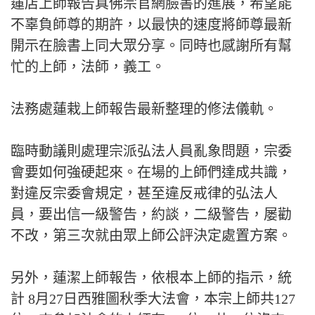
蓮店上師報告真佛宗官網臉書的進展，希望能
不辜負師尊的期許，以最快的速度將師尊最新
開示在臉書上同大眾分享。同時也感謝所有幫
忙的上師，法師，義工。
法務處蓮栽上師報告最新整理的修法儀軌。
臨時動議則處理宗派弘法人員亂象問題，宗委
會要如何強硬起來。在場的上師們達成共識，
對違反宗委會規定，甚至違反戒律的弘法人
員，要出信一級警告，約談，二級警告，屡勸
不改，第三次就由眾上師公評決定處置方案。
另外，蓮潔上師報告，依根本上師的指示，統
計 8月27日西雅圖秋季大法會，本宗上師共127