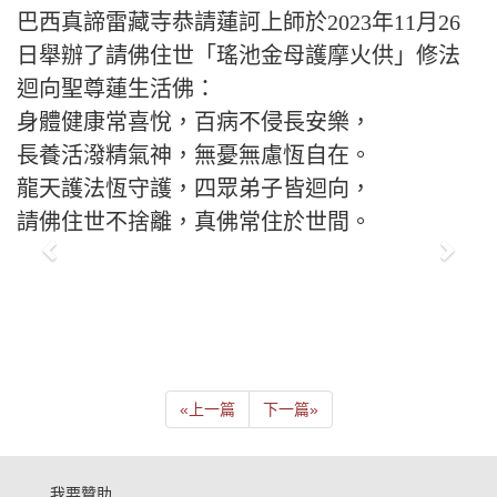
巴西真諦雷藏寺恭請蓮訶上師於2023年11月26
日舉辦了請佛住世「瑤池金母護摩火供」修法
迴向聖尊蓮生活佛：
身體健康常喜悅，百病不侵長安樂，
長養活潑精氣神，無憂無慮恆自在。
龍天護法恆守護，四眾弟子皆迴向，
請佛住世不捨離，真佛常住於世間。
«
上一篇
下一篇
»
我要贊助