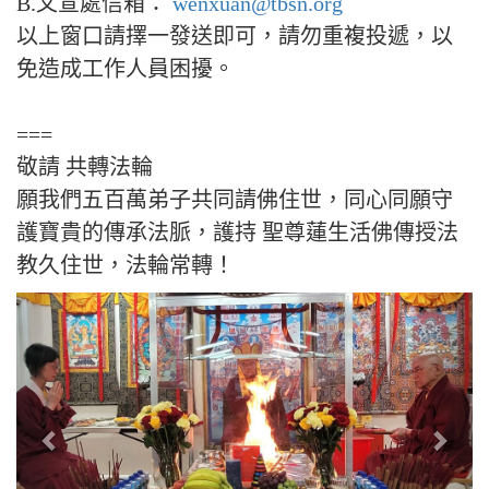
B.文宣處信箱：
wenxuan@tbsn.org
以上窗口請擇一發送即可，請勿重複投遞，以
免造成工作人員困擾。
===
敬請 共轉法輪
願我們五百萬弟子共同請佛住世，同心同願守
護寶貴的傳承法脈，護持 聖尊蓮生活佛傳授法
教久住世，法輪常轉！