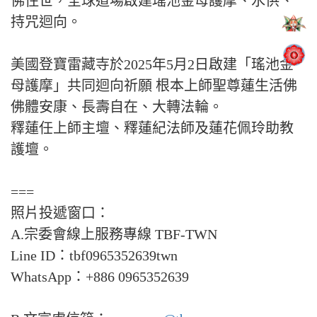
佛住世，全球道場啟建瑤池金母護摩、水供、
持咒迴向。
美國登寶雷藏寺於2025年5月2日啟建「瑤池金
母護摩」共同迴向祈願 根本上師聖尊蓮生活佛
佛體安康、長壽自在、大轉法輪。
釋蓮任上師主壇、釋蓮紀法師及蓮花佩玲助教
護壇。
===
照片投遞窗口：
A.宗委會線上服務專線 TBF-TWN
Line ID：tbf0965352639twn
WhatsApp：+886 0965352639