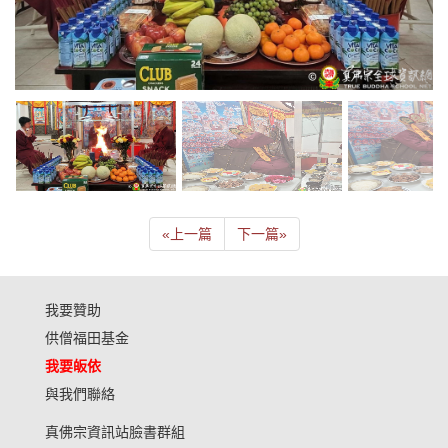
«
上一篇
下一篇
»
我要贊助
供僧福田基金
我要皈依
與我們聯絡
真佛宗資訊站臉書群組